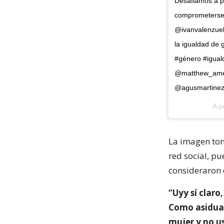
Desafiamos a pa
comprometerse,
@ivanvalenzuela
la igualdad de 
#género #igual
@matthew_ameng
@agusmartinez8
A p
La imagen tom
red social, pu
consideraron 
“Uyy sí claro
Como asidua 
mujer y no u