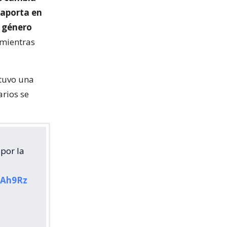
 aporta en
e género
 mientras
 tuvo una
rios se
por la
gAh9Rz