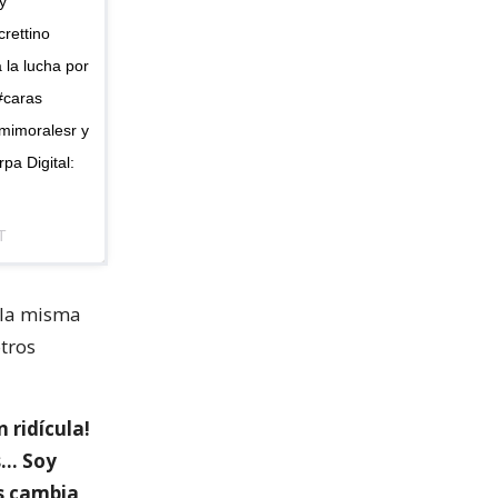
y
rettino
 la lucha por
#caras
mimoralesr y
pa Digital:
T
 la misma
otros
 ridícula!
s… Soy
s cambia