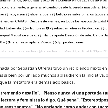
rlamentarios, periodistas y actores a ponerse en los zapatos de ellas 
 concretamente, a generar el cambio desde la vereda masculina. @jpc
u @nicoyarzun @felipeharboe y @jbellolio se subieron a los tacos y a
género en CARAS. ¡Desde este viernes, en todos los kioscos del país! 
dad Entrevista: @willsonpress 📷 @sebastian_utreras Producción: @ro
ual Maquillaje y pelo: @mila_delaporte Dirección de arte: Carola Jar
 y @linaramirezvilaplana Videos: @clip_producciones
ost shared by
caraschile
(@caraschile) on
May 30, 2018 at 6:39pm PD
ada por Sebastián Utreras tuvo un recibiendo mixto en
es si bien por un lado muchos aplaudieron la iniciativa, 
que la metáfora era demasiado básica.
, tremendo desafío”, “Pienso nunca ví una portada tan
lectora y feminista lo digo. Qué pena”, “Estereotipo
so esos zapatos”, “No entiendo como andar con taco