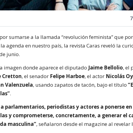
7
 por sumarse a la llamada “revolución feminista” que por
la agenda en nuestro país, la revista Caras reveló la cur
de junio.
na imagen donde aparece el diputado
Jaime Bellolio
, el
e Cretton
, el senador
Felipe Harboe
, el actor
Nicolás O
n Valenzuela
, usando zapatos de tacón, bajo el título
“E
las”
.
a parlamentarios, periodistas y actores a ponerse en 
llas y comprometerse, concretamente, a generar el 
eda masculina”
, señalaron desde el magazine al revelar 