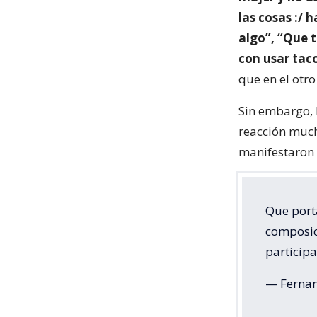
las cosas :/ 
algo”, “Que t
con usar tac
que en el otro
Sin embargo, l
reacción much
manifestaron 
Que port
composici
particip
— Fernan