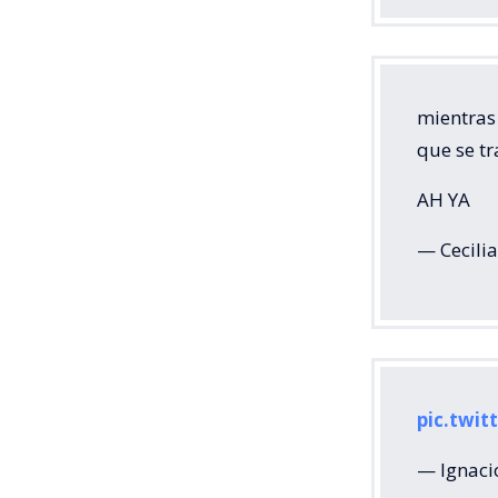
mientras 
que se tr
AH YA
— Cecili
pic.twit
— Ignaci