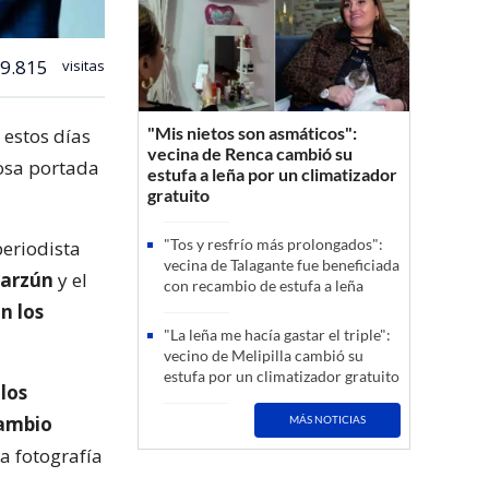
9.815
visitas
"Mis nietos son asmáticos":
 estos días
vecina de Renca cambió su
iosa portada
estufa a leña por un climatizador
gratuito
"Tos y resfrío más prolongados":
 periodista
vecina de Talagante fue beneficiada
yarzún
y el
con recambio de estufa a leña
n los
"La leña me hacía gastar el triple":
vecino de Melipilla cambió su
estufa por un climatizador gratuito
los
cambio
MÁS NOTICIAS
la fotografía