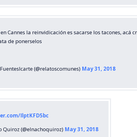
en Cannes la reinvidicación es sacarse los tacones, acá c
ata de ponerselos
aFuentesIcarte (@relatoscomunes)
May 31, 2018
ter.com/IlptKFD5bc
o Quiroz (@elnachoquiroz)
May 31, 2018