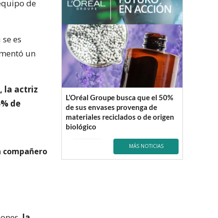
 equipo de
 se es
comentó un
 la actriz
L’Oréal Groupe busca que el 50%
6% de
de sus envases provenga de
materiales reciclados o de origen
biológico
MÁS NOTICIAS
un compañero
iones,
la