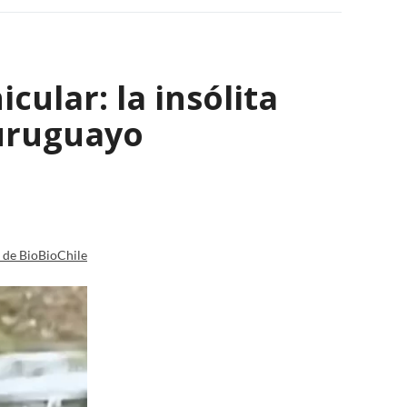
ular: la insólita
 uruguayo
a de BioBioChile