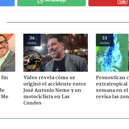
36
33
visitas
visitas
 fin
Video revela cómo se
Pronostican c
originó el accidente entre
extratropical
Me
José Antonio Neme y un
semana en el 
. Me
motociclista en Las
revisa las zo
Condes