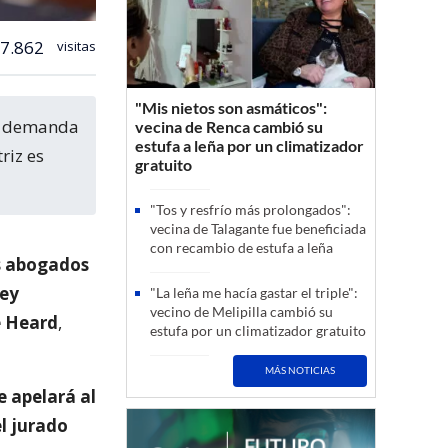
7.862
visitas
"Mis nietos son asmáticos":
vecina de Renca cambió su
estufa a leña por un climatizador
riz es
gratuito
"Tos y resfrío más prolongados":
vecina de Talagante fue beneficiada
con recambio de estufa a leña
os abogados
ney
"La leña me hacía gastar el triple":
vecino de Melipilla cambió su
e Heard
,
estufa por un climatizador gratuito
MÁS NOTICIAS
e apelará al
el jurado