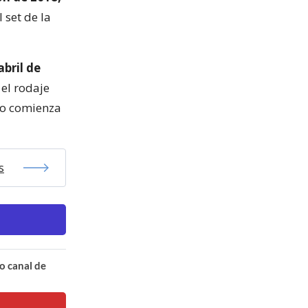
 set de la
bril de
 el rodaje
cio comienza
s
o canal de