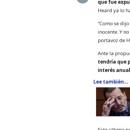
que fue expue
Heard ya lo h
“Como se dijo 
inocente. Y no
portavoz de H
Ante la propu
tendría que 
interés anual
Lee también...
Esto último p