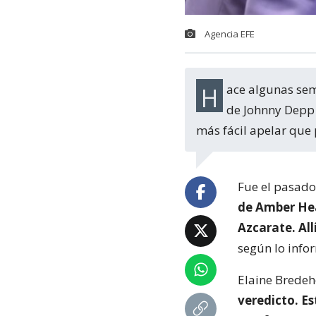
Agencia EFE
Hace algunas semanas finalmente terminó el juicio por difamación tras la demanda
de Johnny Depp 
más fácil apelar que 
Fue el pasado
de Amber Hea
Azcarate. All
según lo inf
Elaine Bredeh
veredicto. Es