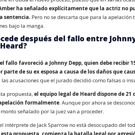
mber ha señalado explícitamente que la actriz no p
la sentencia.
Pero no se descarta que para la apelación 
nes bajo la manga.
cede después del fallo entre Johnn
 Heard?
el fallo favoreció a Johnny Depp, quien debe recibir 1
r parte de su ex esposa a causa de los daños que caus
 las acusaciones que el jurado decidió como falsas o insu
sta propuesta,
el equipo legal de Heard dispone de 21 
 apelación formalmente
. Aunque por ahora se desconoc
 monto señalado por la juez van a proceder.
el intérprete de Jack Sparrow no está desocupado del tod
 esta propuesta, comienza la batalla legal por agresi