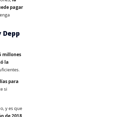
uede pagar
tenga
y Depp
5 millones
ó la
ficientes.
días para
e si
o, y es que
ón de 2018,