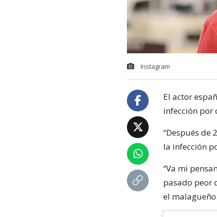
Instagram
El actor espa
infección por
“Después de 2
la infección p
“Va mi pensam
pasado peor q
el malagueño