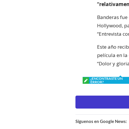
“relativamen
Banderas fue 
Hollywood, pa
“Entrevista co
Este año reci
película en la
“Dolor y glori
¿ENCONTRASTE UN
ERROR?
Síguenos en Google News: