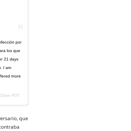
nfección por
ara los que
er 21 days
n. I am
ffered more
8:20am PDT
versario, que
ncontraba