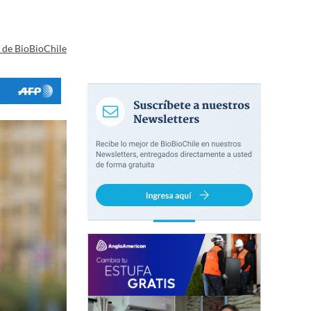
a de BioBioChile