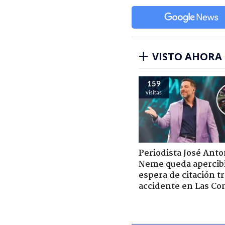
VISTO AHORA
159
visitas
Periodista José Anto
Neme queda apercib
espera de citación t
accidente en Las Co