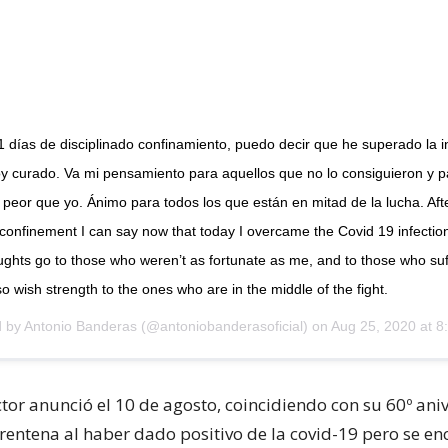
 días de disciplinado confinamiento, puedo decir que he superado la i
oy curado. Va mi pensamiento para aquellos que no lo consiguieron y p
peor que yo. Ánimo para todos los que están en mitad de la lucha. Aft
y confinement I can say now that today I overcame the Covid 19 infectio
ughts go to those who weren’t as fortunate as me, and to those who su
lso wish strength to the ones who are in the middle of the fight.
d by
Antonio Banderas
(@antoniobanderasoficial) on
Aug 25, 2020 at 
tor anunció el 10 de agosto, coincidiendo con su 60º ani
rentena al haber dado positivo de la covid-19 pero se e