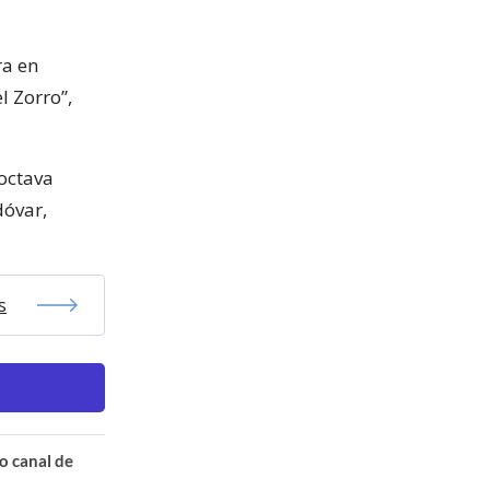
ra en
l Zorro”,
 octava
dóvar,
s
o canal de