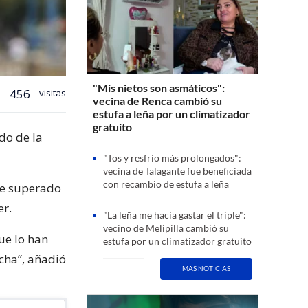
"Mis nietos son asmáticos":
456
visitas
vecina de Renca cambió su
estufa a leña por un climatizador
gratuito
do de la
"Tos y resfrío más prolongados":
vecina de Talagante fue beneficiada
con recambio de estufa a leña
he superado
er.
"La leña me hacía gastar el triple":
vecino de Melipilla cambió su
ue lo han
estufa por un climatizador gratuito
cha”, añadió
MÁS NOTICIAS