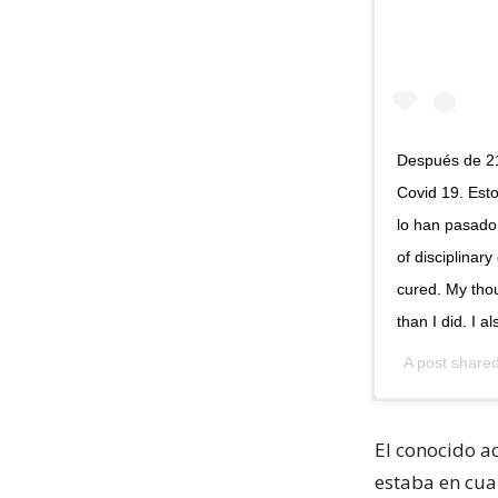
Después de 21
Covid 19. Est
lo han pasado 
of disciplinar
cured. My tho
than I did. I a
A post share
El conocido ac
estaba en cua