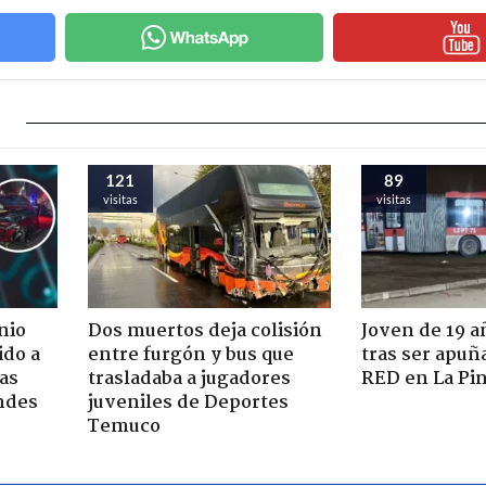
121
89
visitas
visitas
nio
Dos muertos deja colisión
Joven de 19 
ido a
entre furgón y bus que
tras ser apuñ
ras
trasladaba a jugadores
RED en La Pi
ndes
juveniles de Deportes
Temuco