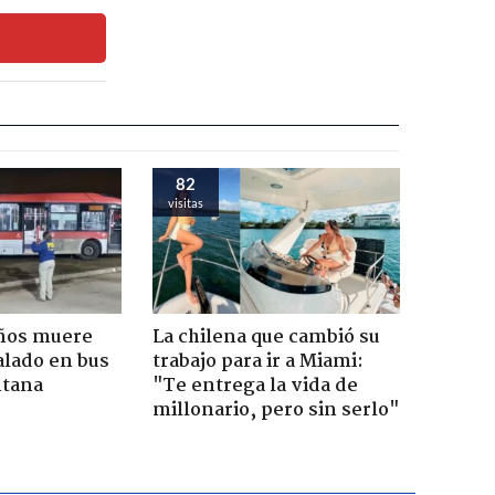
82
visitas
años muere
La chilena que cambió su
alado en bus
trabajo para ir a Miami:
ntana
"Te entrega la vida de
millonario, pero sin serlo"