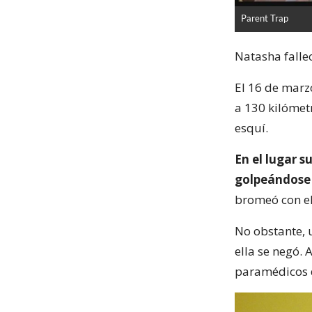
Parent Trap
Natasha fallec
El 16 de marz
a 130 kilómet
esquí.
En el lugar s
golpeándose 
bromeó con el
No obstante, u
ella se negó. 
paramédicos d