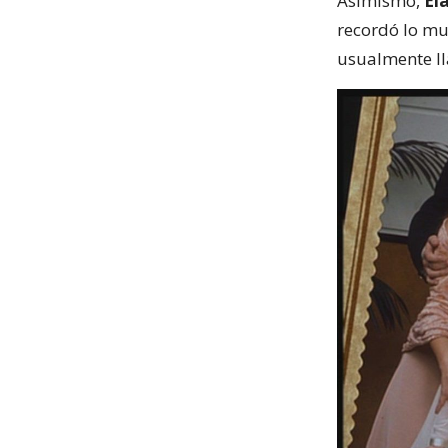
Asimismo,
Ela
recordó lo mu
usualmente l