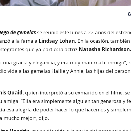
8
uego de gemelas
se reunió este lunes a 22 años del estren
lanzó a la fama a
Lindsay Lohan.
En la ocasión, también
ntegrantes que ya partió: la actriz
Natasha Richardson
a una gracia y elegancia, y era muy maternal conmigo”, 
io vida a las gemelas Hallie y Annie, las hijas del person
is Quaid,
quien interpretó a su exmarido en el filme, s
u amiga. “Ella era simplemente alguien tan generosa y fel
mitía esa alegría de poder hacer lo que hacemos y simple
a mucho mejor”, dijo.