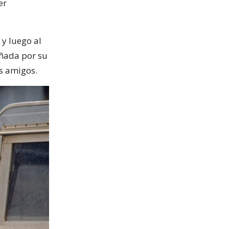
er
y luego al
añada por su
us amigos.