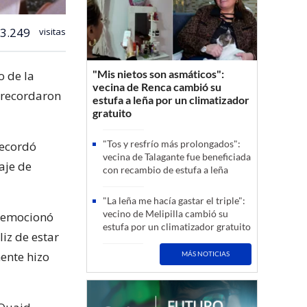
3.249
visitas
"Mis nietos son asmáticos":
o de la
vecina de Renca cambió su
 recordaron
estufa a leña por un climatizador
gratuito
.
"Tos y resfrío más prolongados":
recordó
vecina de Talagante fue beneficiada
aje de
con recambio de estufa a leña
"La leña me hacía gastar el triple":
vecino de Melipilla cambió su
e emocionó
estufa por un climatizador gratuito
iz de estar
mente hizo
MÁS NOTICIAS