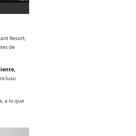
ant Resort,
tes de
diente,
incluso
a, a lo que