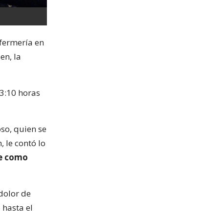
nfermería en
en, la
3:10 horas
oso, quien se
, le contó lo
fue como
dolor de
 hasta el