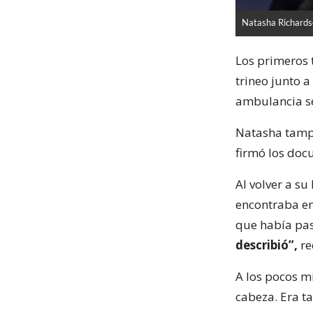
Natasha Richard
Los primeros t
trineo junto a
ambulancia se
Natasha tampo
firmó los docu
Al volver a su
encontraba en
que había pa
describió”,
re
A los pocos m
cabeza. Era ta