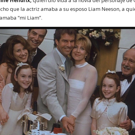
ine Hendrix,
quien dio vida a la novia del personaje de
cho que la actriz amaba a su esposo Liam Neeson, a qui
lamaba “mi Liam”.