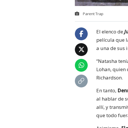
Parent Trap
El elenco de
J
película que 
a una de sus i
“Natasha tení
Lohan, quien d
Richardson.
En tanto,
Denn
al hablar de s
allí, y trans
que todo fuer