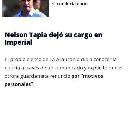
si conducía ebrio
Nelson Tapia dejó su cargo en
Imperial
El propio elenco de La Araucanía dio a conocer la
noticia a través de un comunicado y explicitó que el
otrora guardameta renunció
por “motivos
personales”
.
“El Club Deportivo Imperial Unido informa que, por
motivos personales,
Nelson Tapia ha decidido
dejar su cargo como director técnico de nuestro
primer equipo
. Como institución, respetamos