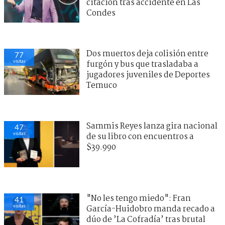
citación tras accidente en Las
Condes
Dos muertos deja colisión entre
77
visitas
furgón y bus que trasladaba a
jugadores juveniles de Deportes
Temuco
Sammis Reyes lanza gira nacional
47
visitas
de su libro con encuentros a
$39.990
"No les tengo miedo": Fran
41
visitas
García-Huidobro manda recado a
dúo de ’La Cofradía’ tras brutal