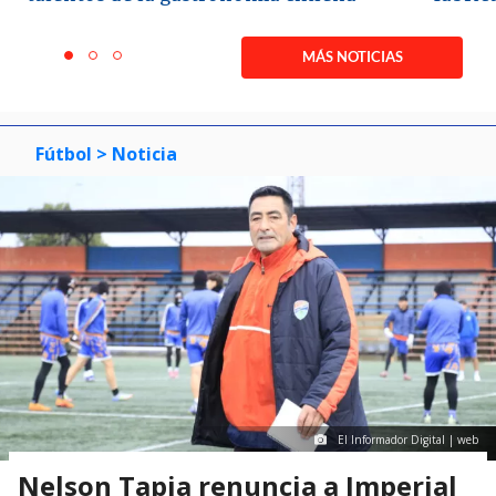
Item
1
MÁS NOTICIAS
item
item
item
of
0
1
2
3
Fútbol
> Noticia
El Informador Digital | web
Nelson Tapia renuncia a Imperial