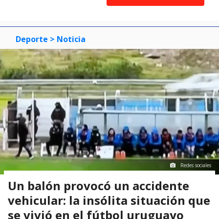
item
item
item
of
0
1
2
3
Deporte
> Noticia
Redes sociales
Un balón provocó un accidente
vehicular: la insólita situación que
se vivió en el fútbol uruguayo