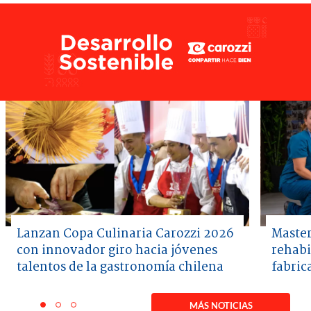
Lanzan Copa Culinaria Carozzi 2026
Master
con innovador giro hacia jóvenes
rehabi
talentos de la gastronomía chilena
fabric
Item
1
MÁS NOTICIAS