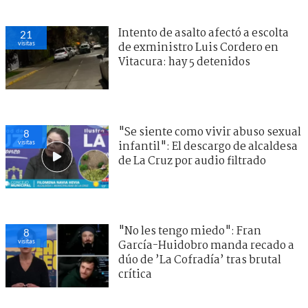
Intento de asalto afectó a escolta
21
visitas
de exministro Luis Cordero en
Vitacura: hay 5 detenidos
"Se siente como vivir abuso sexual
8
visitas
infantil": El descargo de alcaldesa
de La Cruz por audio filtrado
"No les tengo miedo": Fran
8
visitas
García-Huidobro manda recado a
dúo de ’La Cofradía’ tras brutal
crítica