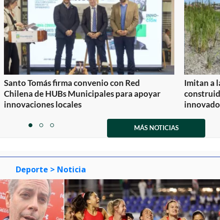
Santo Tomás firma convenio con Red
Imitan a 
Chilena de HUBs Municipales para apoyar
construi
innovaciones locales
innovador
Item
1
MÁS NOTICIAS
item
item
item
of
0
1
2
3
Deporte
> Noticia