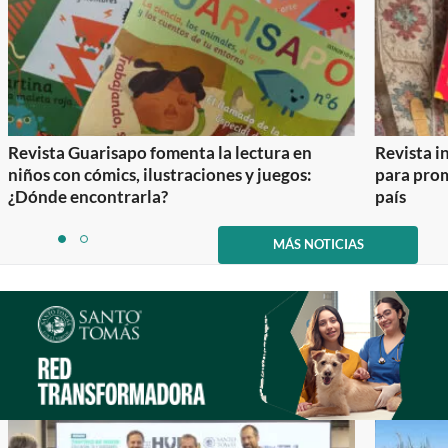
Revista Guarisapo fomenta la lectura en
Revista in
niños con cómics, ilustraciones y juegos:
para prom
¿Dónde encontrarla?
país
Item
1
MÁS NOTICIAS
item
item
of
0
1
2