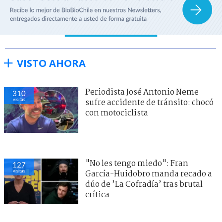
VISTO AHORA
Periodista José Antonio Neme
310
visitas
sufre accidente de tránsito: chocó
con motociclista
"No les tengo miedo": Fran
127
visitas
García-Huidobro manda recado a
dúo de ’La Cofradía’ tras brutal
crítica