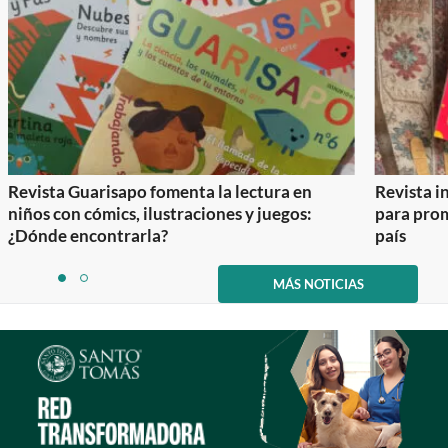
Revista Guarisapo fomenta la lectura en
Revista in
niños con cómics, ilustraciones y juegos:
para prom
¿Dónde encontrarla?
país
Item
1
MÁS NOTICIAS
item
item
of
0
1
2