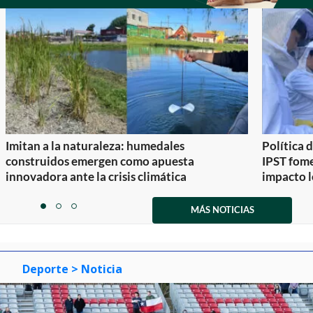
Imitan a la naturaleza: humedales
Política 
construidos emergen como apuesta
IPST fom
innovadora ante la crisis climática
impacto l
Item
1
MÁS NOTICIAS
item
item
item
of
0
1
2
3
Deporte
> Noticia