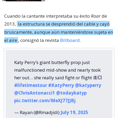
Cuando la cantante interpretaba su éxito
Roar
de
2013,
la estructura se desprendió del cable y cayó
bruscamente, aunque aún manteniéndose sujeta en
el aire
, consignó la revista
Billboard
.
Katy Perry’s giant butterfly prop just
malfunctioned mid-show and nearly took
her out… she really said fight or flight 🦋💥
#lifetimestour
#KatyPerry
@katyperry
@ChrisAntonacci1
@todaykatyp
pic.twitter.com/MeXJ77JJBj
— Rayan (@Rmadjidi)
July 19, 2025