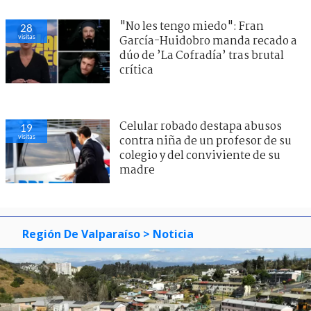
"No les tengo miedo": Fran
28
visitas
García-Huidobro manda recado a
dúo de ’La Cofradía’ tras brutal
crítica
Celular robado destapa abusos
19
visitas
contra niña de un profesor de su
colegio y del conviviente de su
madre
Región De Valparaíso
> Noticia