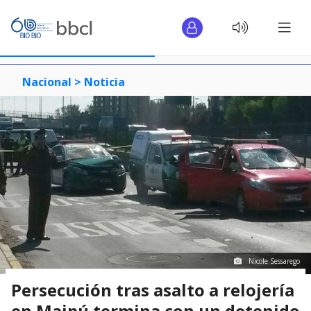
Nacional >
Noticia
Nicole Sessarego
Persecución tras asalto a relojería
en Maipú termina con un detenido