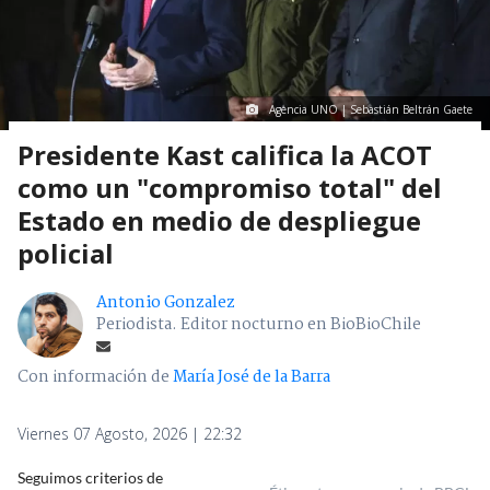
Agencia UNO | Sebastián Beltrán Gaete
Presidente Kast califica la ACOT
como un "compromiso total" del
Estado en medio de despliegue
policial
Antonio Gonzalez
Periodista. Editor nocturno en BioBioChile
Con información de
María José de la Barra
Viernes 07 Agosto, 2026 | 22:32
Seguimos criterios de