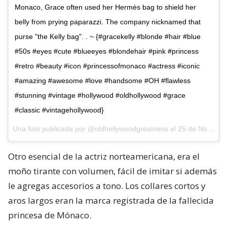
Monaco, Grace often used her Hermès bag to shield her
belly from prying paparazzi. The company nicknamed that
purse "the Kelly bag". . ~ {#gracekelly #blonde #hair #blue
#50s #eyes #cute #blueeyes #blondehair #pink #princess
#retro #beauty #icon #princessofmonaco #actress #iconic
#amazing #awesome #love #handsome #OH #flawless
#stunning #vintage #hollywood #oldhollywood #grace
#classic #vintagehollywood}
Una foto publicada por @oldhollywoodgreatness el
25 de Nov de 2015 a la(s) 12:26 PST
Otro esencial de la actriz norteamericana, era el
moño tirante con volumen, fácil de imitar si además
le agregas accesorios a tono. Los collares cortos y
aros largos eran la marca registrada de la fallecida
princesa de Mónaco.