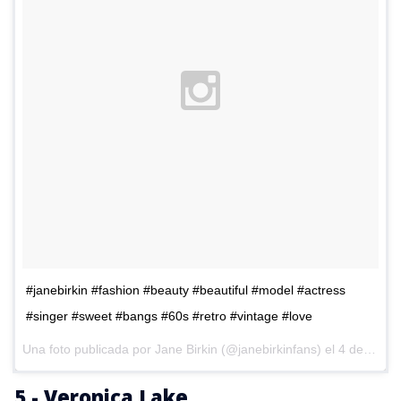
#janebirkin #fashion #beauty #beautiful #model #actress
#singer #sweet #bangs #60s #retro #vintage #love
Una foto publicada por Jane Birkin (@janebirkinfans) el
4 de Jun de 2013 a la(s) 1:44 PDT
5.- Veronica Lake