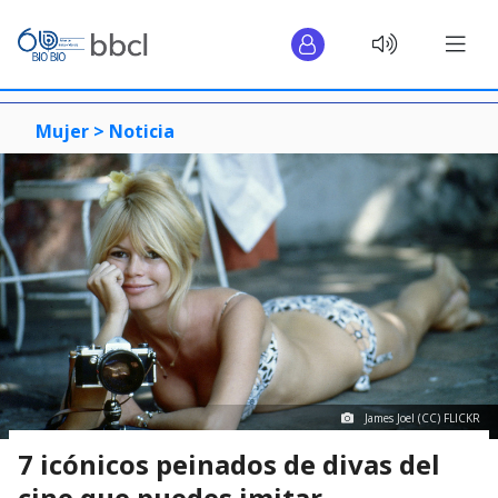
Mujer >
Noticia
James Joel (CC) FLICKR
7 icónicos peinados de divas del
cine que puedes imitar