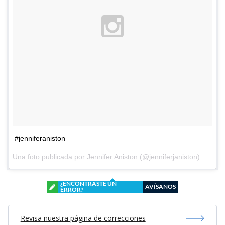
#jenniferaniston
Una foto publicada por Jennifer Aniston (@jenniferjaniston) el
5 de
¿ENCONTRASTE UN
AVÍSANOS
ERROR?
Revisa nuestra página de correcciones