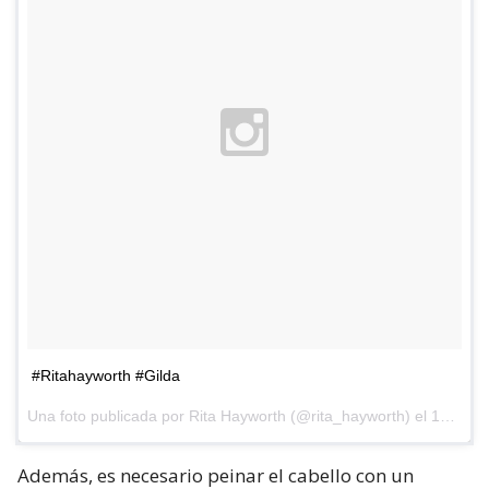
#Ritahayworth #Gilda
Una foto publicada por Rita Hayworth (@rita_hayworth) el
19 de Feb de 2015 a la(s) 6:09 PST
Además, es necesario peinar el cabello con un