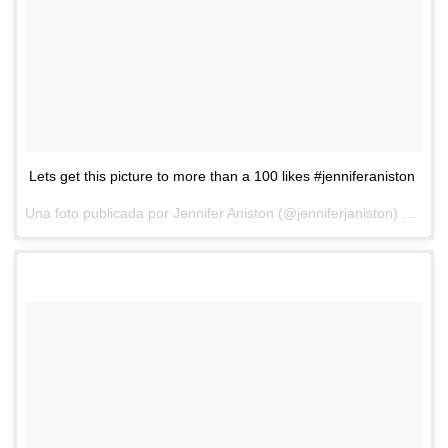
Lets get this picture to more than a 100 likes #jenniferaniston
Una foto publicada por Jennifer Aniston (@jenniferjaniston) el
12 d