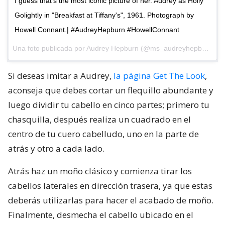
I guess that's the most iconic picture of her. Audrey as Holly
Golightly in "Breakfast at Tiffany's", 1961. Photograph by
Howell Connant.| #AudreyHepburn #HowellConnant
Una foto publicada por Audrey Hepburn (@ms_audreyhepburn) el
Si deseas imitar a Audrey,
la página Get The Look
,
aconseja que debes cortar un flequillo abundante y
luego dividir tu cabello en cinco partes; primero tu
chasquilla, después realiza un cuadrado en el
centro de tu cuero cabelludo, uno en la parte de
atrás y otro a cada lado.
Atrás haz un moño clásico y comienza tirar los
cabellos laterales en dirección trasera, ya que estas
deberás utilizarlas para hacer el acabado de moño.
Finalmente, desmecha el cabello ubicado en el