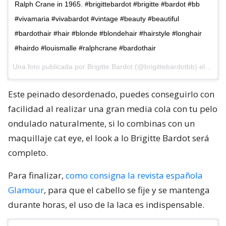
Ralph Crane in 1965. #brigittebardot #brigitte #bardot #bb
#vivamaria #vivabardot #vintage #beauty #beautiful
#bardothair #hair #blonde #blondehair #hairstyle #longhair
#hairdo #louismalle #ralphcrane #bardothair
Una foto publicada por Brigitte Bardot (@brigittebardotbb) el
18 de
Este peinado desordenado, puedes conseguirlo con
facilidad al realizar una gran media cola con tu pelo
ondulado naturalmente, si lo combinas con un
maquillaje cat eye, el look a lo Brigitte Bardot será
completo.
Para finalizar,
como consigna la revista española
Glamour
, para que el cabello se fije y se mantenga
durante horas, el uso de la laca es indispensable.