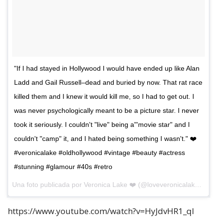
"If I had stayed in Hollywood I would have ended up like Alan
Ladd and Gail Russell–dead and buried by now. That rat race
killed them and I knew it would kill me, so I had to get out. I
was never psychologically meant to be a picture star. I never
took it seriously. I couldn't "live" being a"'movie star" and I
couldn't "camp" it, and I hated being something I wasn't." ❤️
#veronicalake #oldhollywood #vintage #beauty #actress
#stunning #glamour #40s #retro
Una foto publicada por Veronica Lake ❤️ (@loveveronicalake) el
8 
https://www.youtube.com/watch?v=HyJdvHR1_qI