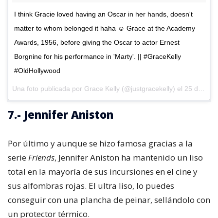
I think Gracie loved having an Oscar in her hands, doesn't
matter to whom belonged it haha ☺ Grace at the Academy
Awards, 1956, before giving the Oscar to actor Ernest
Borgnine for his performance in 'Marty'. || #GraceKelly
#OldHollywood
Una foto publicada por Grace Kelly (@justgracekelly) el
25 de Nov de 2015 a la(s) 11:56 PST
7.- Jennifer Aniston
Por último y aunque se hizo famosa gracias a la
serie
Friends
, Jennifer Aniston ha mantenido un liso
total en la mayoría de sus incursiones en el cine y
sus alfombras rojas. El ultra liso, lo puedes
conseguir con una plancha de peinar, sellándolo con
un protector térmico.