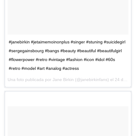
#janebirkin #jetaimemoinonplus #singer #stuning #suicidegirl
#sergegainsbourg #bangs #beauty #beautiful #beautifulgirl
#flowerpower #retro #vintage #fashion #icon #idol #60s
#retro #model #art #analog #actress
Una foto publicada por Jane Birkin (@janebirkinfans) el
24 de Ene de 2014 a la(s) 12:22 PST