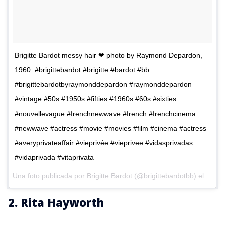
Brigitte Bardot messy hair ❤ photo by Raymond Depardon,
1960. #brigittebardot #brigitte #bardot #bb
#brigittebardotbyraymonddepardon #raymonddepardon
#vintage #50s #1950s #fifties #1960s #60s #sixties
#nouvellevague #frenchnewwave #french #frenchcinema
#newwave #actress #movie #movies #film #cinema #actress
#averyprivateaffair #vieprivée #vieprivee #vidasprivadas
#vidaprivada #vitaprivata
Una foto publicada por Brigitte Bardot (@brigittebardotbb) el
30 de
2. Rita Hayworth