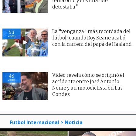
tenía odio y envidia. Me
detestaba"
La "venganza" más recordada del
55
visitas
fútbol: cuando Roy Keane acabó
con la carrera del papá de Haaland
Video revela cómo se originó el
48
visitas
accidente entre José Antonio
Neme y un motociclista en Las
Condes
Futbol Internacional
> Noticia