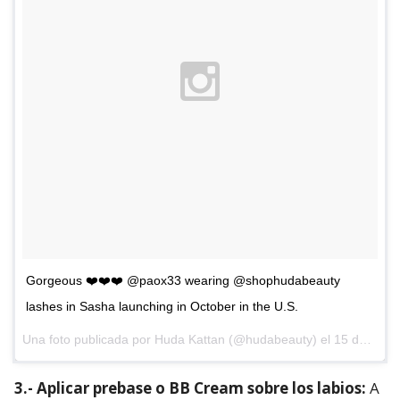
Gorgeous ❤️❤️❤️ @paox33 wearing @shophudabeauty
lashes in Sasha launching in October in the U.S.
Una foto publicada por Huda Kattan (@hudabeauty) el
15 de Sep de 2015 a la(s) 6:46 PDT
3.- Aplicar prebase o BB Cream sobre los labios:
A