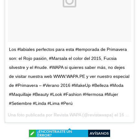
Los #labiales perfectos para esta #temporada de Primavera
son: el Rojo pasión, #Marsala el color del 2015, Fucsia
silvestre y el #nude. #WAPA si quieres saber más, no dejes
de visitar nuestra web WWW.WAPA.PE y ver nuestro especial
de #Primavera – #Verano 2016 #MakeUp #Belleza #Moda
#Maquillaje #Beauty #Look #Fashion #Hermosa #Mujer
#Setiembre #Linda #Lima #Perú
Una foto publicada por Revista WAPA (@revistawapa) el
16 de Sep de 2015 a la(s) 11:59 PDT
¿ENCONTRASTE UN
AVÍSANOS
ERROR?