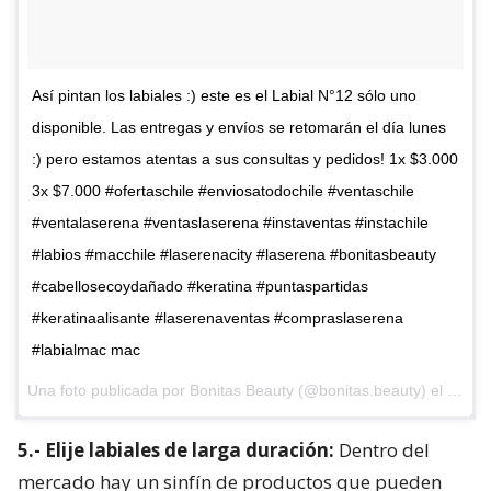
Así pintan los labiales :) este es el Labial N°12 sólo uno
disponible. Las entregas y envíos se retomarán el día lunes
:) pero estamos atentas a sus consultas y pedidos! 1x $3.000
3x $7.000 #ofertaschile #enviosatodochile #ventaschile
#ventalaserena #ventaslaserena #instaventas #instachile
#labios #macchile #laserenacity #laserena #bonitasbeauty
#cabellosecoydañado #keratina #puntaspartidas
#keratinaalisante #laserenaventas #compraslaserena
#labialmac mac
Una foto publicada por Bonitas Beauty (@bonitas.beauty) el
16 de
5.- Elije labiales de larga duración:
Dentro del
mercado hay un sinfín de productos que pueden