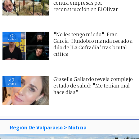
contra empresas por
reconstrucción en El Olivar
"No les tengo miedo": Fran
77
visitas
García-Huidobro manda recado a
dúo de ’La Cofradía’ tras brutal
crítica
Contraloría acredita ocupación
38
visitas
ilegal de bien fiscal por parte de
delegado de Kast en Chañaral
Región De Valparaíso
> Noticia