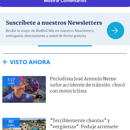
Mostrar Comentarios
VISTO AHORA
Periodista José Antonio Neme
509
visitas
sufre accidente de tránsito: chocó
con motociclista
"Terriblemente chantas" y
82
visitas
"vergüenza": Poduje arremete