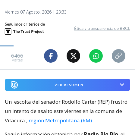
Viernes 07 Agosto, 2026 | 23:33
Seguimos criterios de
Ética y transparencia de BBCL
6466
visitas
VER RESUMEN
Un
escolta del senador Rodolfo Carter (REP) frustró
un intento de asalto este viernes en la comuna de
Vitacura
,
región Metropolitana (RM)
.
Según información obtenida por
Radio Bío Bío
, el