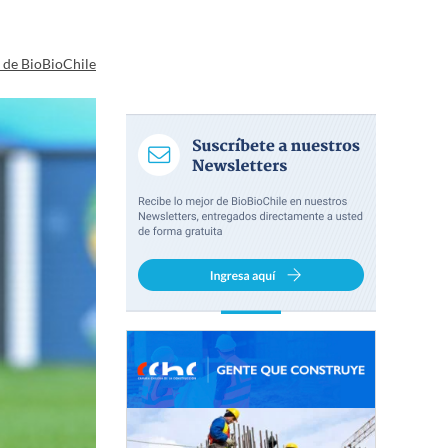
a de BioBioChile