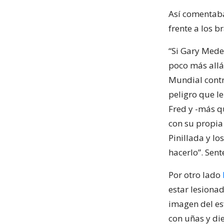
Así comenta
frente a los b
“Si Gary Mede
poco más allá
Mundial contra
peligro que le
Fred y -más q
con su propia
Pinillada y lo
hacerlo”. Sent
Por otro lado
estar lesionad
imagen del esf
con uñas y di