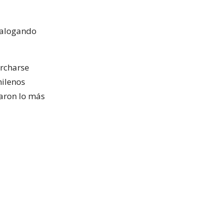
atalogando
archarse
hilenos
garon lo más