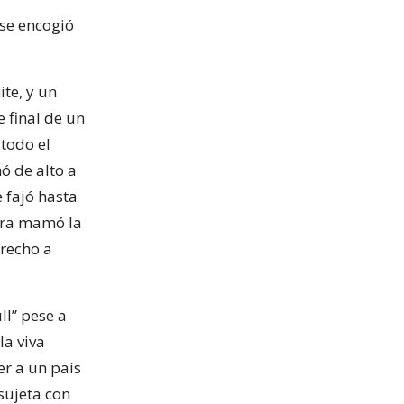
 se encogió
te, y un
 final de un
 todo el
ó de alto a
 fajó hasta
era mamó la
erecho a
ll” pese a
la viva
er a un país
sujeta con