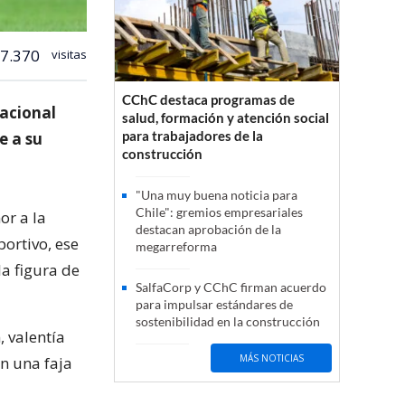
7.370
visitas
CChC destaca programas de
nacional
salud, formación y atención social
para trabajadores de la
e a su
construcción
"Una muy buena noticia para
Chile": gremios empresariales
or a la
destacan aprobación de la
ortivo, ese
megarreforma
la figura de
SalfaCorp y CChC firman acuerdo
para impulsar estándares de
sostenibilidad en la construcción
, valentía
MÁS NOTICIAS
n una faja