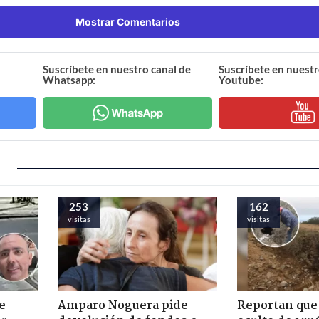
Mostrar Comentarios
Suscríbete en nuestro canal de
Suscríbete en nuestr
Whatsapp:
Youtube:
253
162
visitas
visitas
e
Amparo Noguera pide
Reportan que