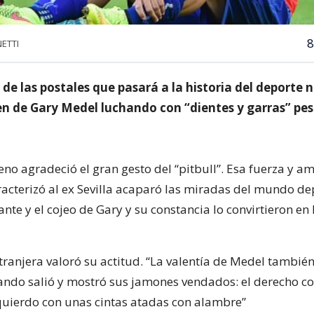
8
ETTI
de las postales que pasará a la historia del deporte 
en de Gary Medel luchando con “dientes y garras” pes
eno agradeció el gran gesto del “pitbull”. Esa fuerza y am
racterizó al ex Sevilla acaparó las miradas del mundo dep
nte y el cojeo de Gary y su constancia lo convirtieron en 
tranjera valoró su actitud. “La valentía de Medel también
ando salió y mostró sus jamones vendados: el derecho co
zquierdo con unas cintas atadas con alambre”