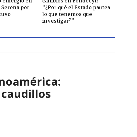
6 emergió en
cambios en Fondecyt:
a Serena por
"¿Por qué el Estado pautea
tuvo
lo que tenemos que
investigar?"
inoamérica:
caudillos