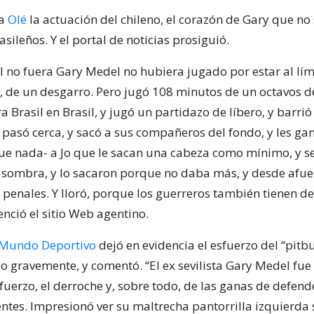
ba
Olé
la actuación del chileno, el corazón de Gary que no
rasileños. Y el portal de noticias prosiguió.
l no fuera Gary Medel no hubiera jugado por estar al lími
, de un desgarro. Pero jugó 108 minutos de un octavos de
 Brasil en Brasil, y jugó un partidazo de líbero, y barrió
 pasó cerca, y sacó a sus compañeros del fondo, y les gan
ue nada- a Jo que le sacan una cabeza como mínimo, y se
 sombra, y lo sacaron porque no daba más, y desde afu
s penales. Y lloró, porque los guerreros también tienen d
enció el sitio Web agentino.
Mundo Deportivo
dejó en evidencia el esfuerzo del “pitbu
o gravemente, y comentó. “El ex sevilista Gary Medel fue 
uerzo, el derroche y, sobre todo, de las ganas de defend
entes. Impresionó ver su maltrecha pantorrilla izquierda 