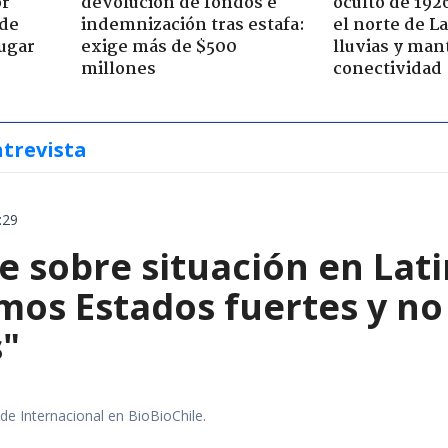
or
devolución de fondos e
oculto de 192
 de
indemnización tras estafa:
el norte de L
jugar
exige más de $500
lluvias y man
millones
conectividad
ntrevista
:29
e sobre situación en Lat
mos Estados fuertes y no 
s"
 de Internacional en BioBioChile.