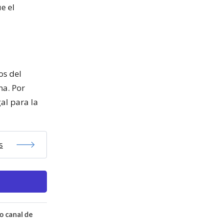
e el
os del
a. Por
gal para la
s
o canal de