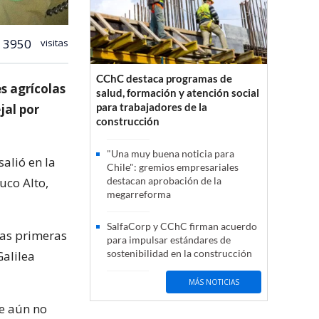
3950
visitas
CChC destaca programas de
s agrícolas
salud, formación y atención social
para trabajadores de la
jal por
construcción
"Una muy buena noticia para
alió en la
Chile": gremios empresariales
uco Alto,
destacan aprobación de la
megarreforma
SalfaCorp y CChC firman acuerdo
las primeras
para impulsar estándares de
sostenibilidad en la construcción
alilea
MÁS NOTICIAS
ue aún no