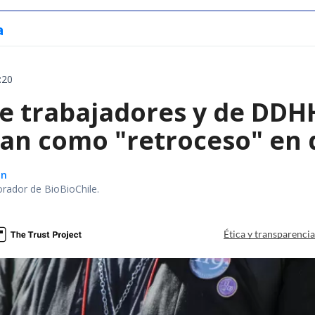
a
:20
e trabajadores y de DDHH
can como "retroceso" en 
ón
orador de BioBioChile.
Ética y transparenci