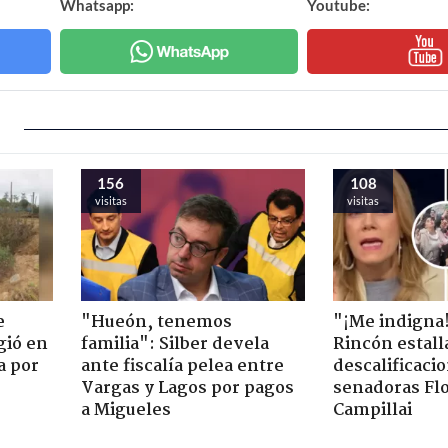
Whatsapp:
Youtube:
156
108
visitas
visitas
e
"Hueón, tenemos
"¡Me indigna
gió en
familia": Silber devela
Rincón estall
a por
ante fiscalía pelea entre
descalificaci
Vargas y Lagos por pagos
senadoras Flo
a Migueles
Campillai