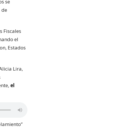
os se
a de
s Fiscales
mando el
ton, Estados
licia Lira,
s
ente,
el
elamiento”