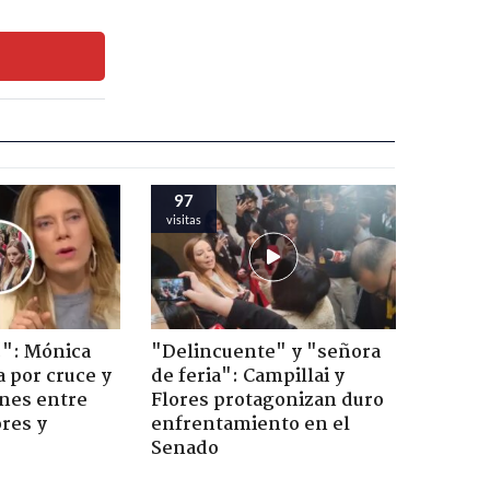
97
visitas
!": Mónica
"Delincuente" y "señora
a por cruce y
de feria": Campillai y
ones entre
Flores protagonizan duro
res y
enfrentamiento en el
Senado