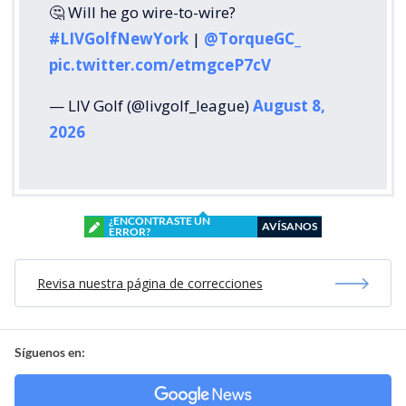
🤔 Will he go wire-to-wire?
#LIVGolfNewYork
|
@TorqueGC_
pic.twitter.com/etmgceP7cV
— LIV Golf (@livgolf_league)
August 8,
2026
¿ENCONTRASTE UN
AVÍSANOS
ERROR?
Revisa nuestra página de correcciones
Síguenos en: