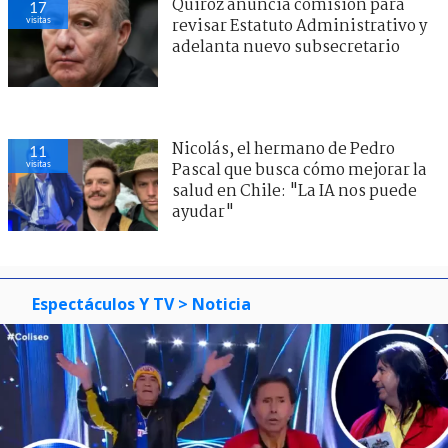
Quiroz anuncia comisión para
17
visitas
revisar Estatuto Administrativo y
adelanta nuevo subsecretario
Nicolás, el hermano de Pedro
11
visitas
Pascal que busca cómo mejorar la
salud en Chile: "La IA nos puede
ayudar"
Espectáculos Y TV
> Noticia