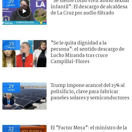
"Se siente como vivir abuso sexual
39
visitas
infantil": El descargo de alcaldesa
de La Cruz por audio filtrado
"Se le quita dignidad a la
33
visitas
persona": el sentido descargo de
Lucho Miranda tras cruce
Campillai-Flores
Trump impone arancel del 15% al
29
visitas
polisilicio, clave para fabricar
paneles solares y semiconductores
El "Factor Mera": el ministro de la
22