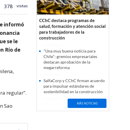
378
visitas
CChC destaca programas de
le informó
salud, formación y atención social
para trabajadores de la
esonancia
construcción
ue se le
en Río de
"Una muy buena noticia para
Chile": gremios empresariales
destacan aprobación de la
megarreforma
hilena,
SalfaCorp y CChC firman acuerdo
para impulsar estándares de
sostenibilidad en la construcción
ra regular”.
MÁS NOTICIAS
en Sao