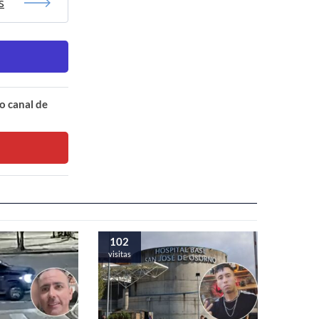
s
o canal de
102
visitas