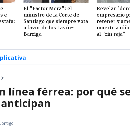
de
El "Factor Mera": el
Revelan iden
s e
ministro de la Corte de
empresario p
estafa:
Santiago que siempre vota
retener y am
a favor de los Lavín-
muerte a niño
Barriga
al "rin raja"
plicativa
:01
 línea férrea: por qué s
 anticipan
Contigo