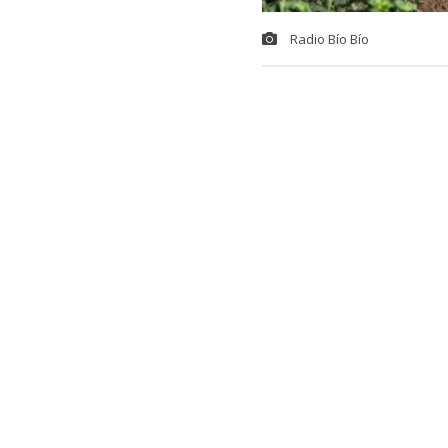
Radio Bío Bío
Un
sistema f
de caminos. E
línea férrea,
comuna de Hua
ferroviario m
reparación.
Pero ¿cómo es
infraestructu
Departamento 
Católica de l
que, en la may
el interior de