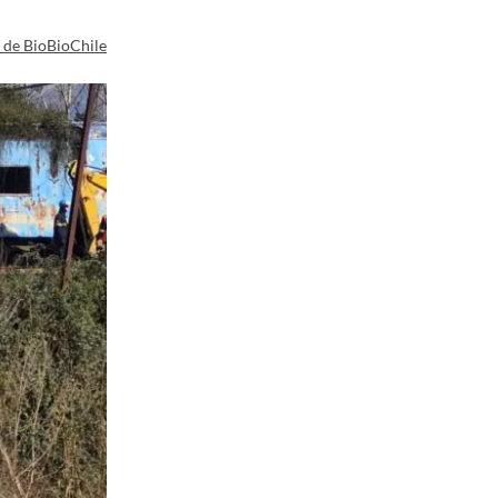
a de BioBioChile