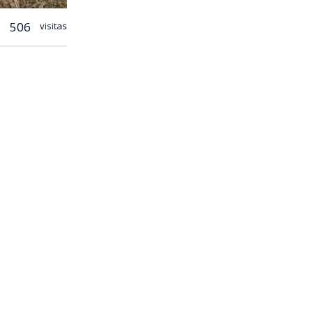
506
visitas
tos o cortes
 bajo una
 en la
l tránsito
de
o del
iversidad
o, explica
ie, sino en