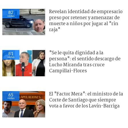
Revelan identidad de empresario
82
visitas
preso por retener y amenazar de
muerte a niños por jugar al "rin
raja"
"Se le quita dignidad a la
81
visitas
persona": el sentido descargo de
Lucho Miranda tras cruce
Campillai-Flores
El "Factor Mera": el ministro de la
65
visitas
Corte de Santiago que siempre
vota a favor de los Lavín-Barriga