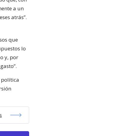
mente a un
ses atrás”.
esos que
upuestos lo
o y, por
gasto”.
política
rsión
s