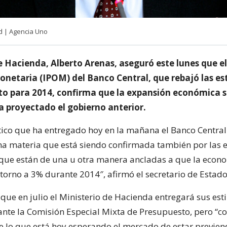
d | Agencia Uno
de Hacienda, Alberto Arenas, aseguró este lunes que e
Monetaria (IPOM) del Banco Central, que rebajó las e
to para 2014, confirma que la expansión económica se
a proyectado el gobierno anterior.
tico que ha entregado hoy en la mañana el Banco Central
a materia que está siendo confirmada también por las e
que están de una u otra manera ancladas a que la econo
 torno a 3% durante 2014″, afirmó el secretario de Estado
 que en julio el Ministerio de Hacienda entregará sus es
ante la Comisión Especial Mixta de Presupuesto, pero “c
e lo que está hoy esperando el mercado de estar previen