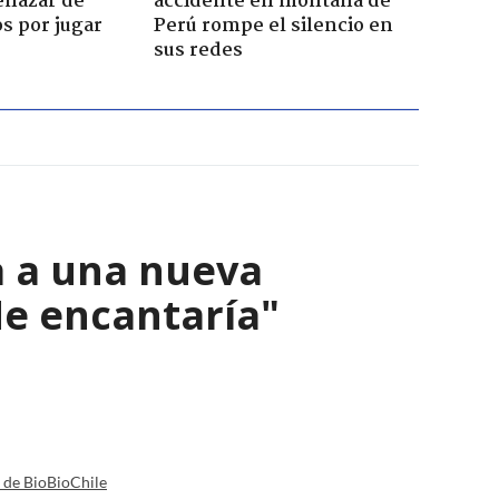
enazar de
accidente en montaña de
s por jugar
Perú rompe el silencio en
sus redes
a a una nueva
Me encantaría"
a de BioBioChile