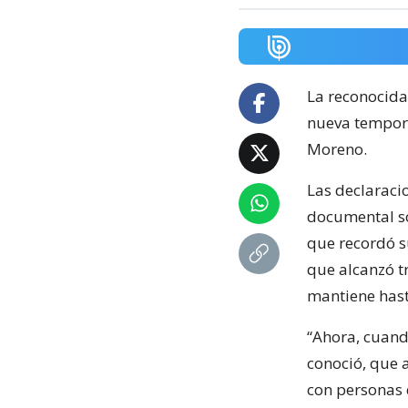
La reconocida
nueva tempora
Moreno.
Las declaracio
documental sob
que recordó su
que alcanzó t
mantiene hast
“Ahora, cuand
conoció, que 
con personas 