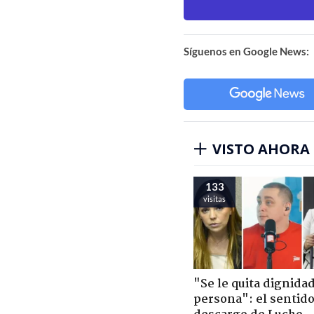
Síguenos en Google News:
VISTO AHORA
133
visitas
"Se le quita dignidad
persona": el sentid