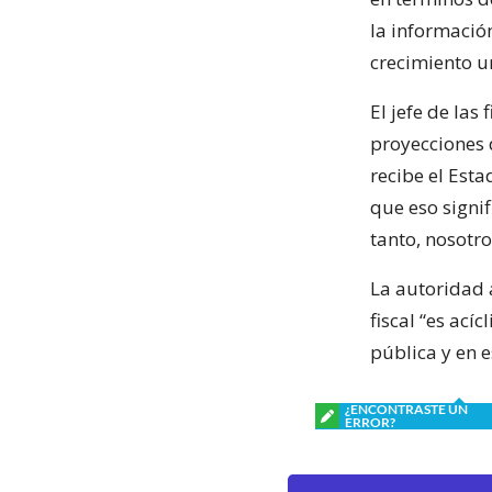
la informació
crecimiento u
El jefe de las
proyecciones 
recibe el Esta
que eso signif
tanto, nosotr
La autoridad 
fiscal “es ací
pública y en 
¿ENCONTRASTE UN
ERROR?