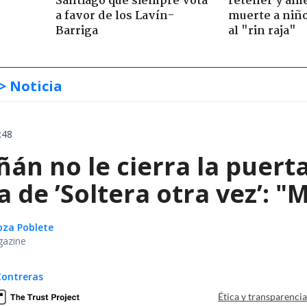
Santiago que siempre vota
retener y am
a favor de los Lavín-
muerte a niño
Barriga
al "rin raja"
> Noticia
:48
án no le cierra la puert
de ’Soltera otra vez’: "
oza Poblete
gazine
Contreras
Ética y transparenci