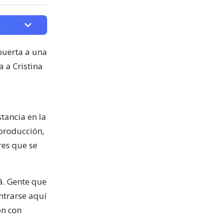
 puerta a una
a a Cristina
tancia en la
 producción,
res que se
á. Gente que
ntrarse aquí
ón con