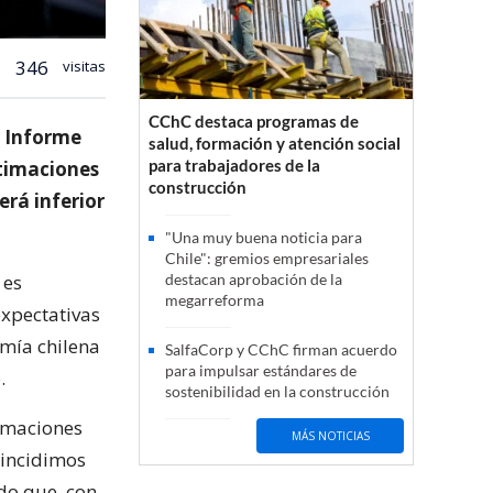
346
visitas
CChC destaca programas de
l Informe
salud, formación y atención social
para trabajadores de la
stimaciones
construcción
rá inferior
"Una muy buena noticia para
Chile": gremios empresariales
 es
destacan aprobación de la
megarreforma
xpectativas
mía chilena
SalfaCorp y CChC firman acuerdo
para impulsar estándares de
.
sostenibilidad en la construcción
timaciones
MÁS NOTICIAS
oincidimos
do que, con