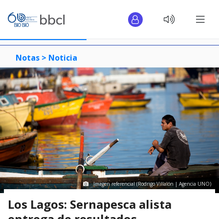
Notas >
Noticia
Imagen referencial (Rodrigo Villalón | Agencia UNO)
Los Lagos: Sernapesca alista
entrega de resultados