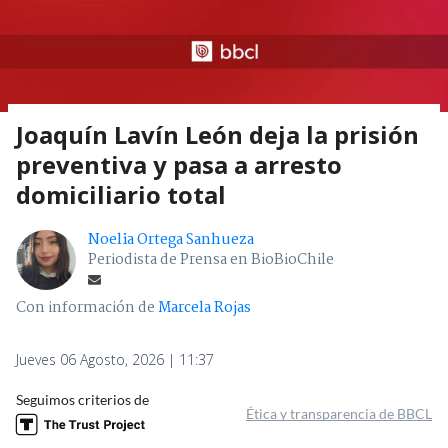
Joaquín Lavín León deja la prisión
preventiva y pasa a arresto
domiciliario total
Noelia Ortega Sanhueza
Periodista de Prensa en BioBioChile
Con información de
Marcela Rojas
Jueves 06 Agosto, 2026 | 11:37
Seguimos criterios de
Ética y transparencia de BBCL