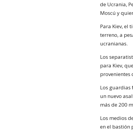
de Ucrania, P
Moscú y quien
Para Kiev, el 
terreno, a pe
ucranianas.
Los separatist
para Kiev, qu
provenientes d
Los guardias 
un nuevo asalt
más de 200 mu
Los medios de
en el bastión