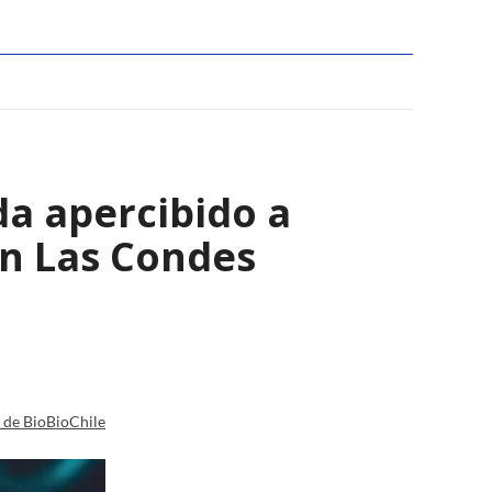
a apercibido a
en Las Condes
a de BioBioChile