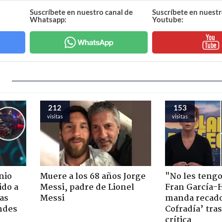
Suscríbete en nuestro canal de
Suscríbete en nuestr
Whatsapp:
Youtube:
212
153
visitas
visitas
nio
Muere a los 68 años Jorge
"No les teng
ido a
Messi, padre de Lionel
Fran García-
ras
Messi
manda recado
ndes
Cofradía’ tras
crítica