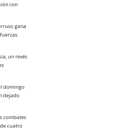
sión con
rorruso gana
 fuerzas
ia, un revés
es
del domingo
an dejado
os combates
 de cuatro