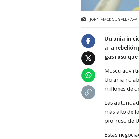
JOHN MACDOUGALL / AFP
Ucrania inici
a la rebelión
gas ruso que 
Moscú advirti
Ucrania no ab
millones de dó
Las autoridade
más alto de lo
prorruso de U
Estas negociac