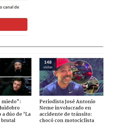
o canal de
148
visitas
o miedo":
Periodista José Antonio
Huidobro
Neme involucrado en
 a dúo de ’La
accidente de tránsito:
 brutal
chocó con motociclista