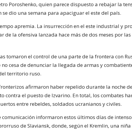
etro Poroshenko, quien parece dispuesto a rebajar la ten
 se dio una semana para apaciguar el este del país.
tiempo apremia. La insurrección en el este industrial y p
sar de la ofensiva lanzada hace más de dos meses por las
as tomaron el control de una parte de la frontera con Rus
e no cesa de denunciar la llegada de armas y combatient
el territorio ruso.
fronterizos afirmaron haber repelido durante la noche 
o contra el puesto de Izvarino. En total, los combates h
ertos entre rebeldes, soldados ucranianos y civiles.
 comunicación informaron estos últimos días de intens
 prorruso de Slaviansk, donde, según el Kremlin, una niña