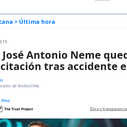
tana
> Última hora
0:15
a José Antonio Neme qued
citación tras accidente 
ón
orador de BioBioChile.
 Pino
Ética y transparenci