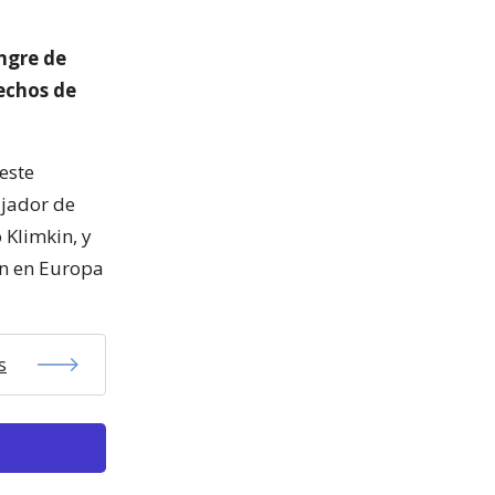
ngre de
rechos de
este
ajador de
 Klimkin, y
ón en Europa
s