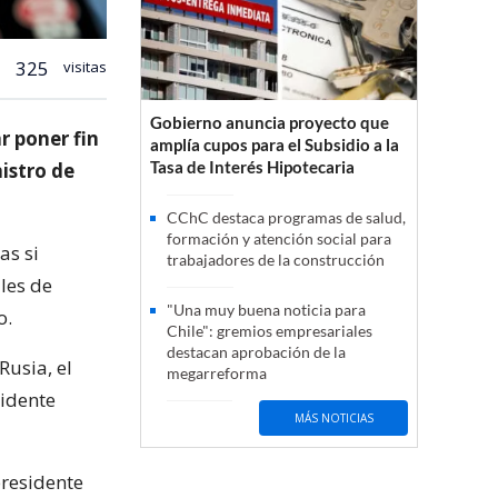
325
visitas
Gobierno anuncia proyecto que
r poner fin
amplía cupos para el Subsidio a la
Tasa de Interés Hipotecaria
nistro de
CChC destaca programas de salud,
formación y atención social para
as si
trabajadores de la construcción
les de
"Una muy buena noticia para
o.
Chile": gremios empresariales
destacan aprobación de la
Rusia, el
megarreforma
sidente
MÁS NOTICIAS
presidente