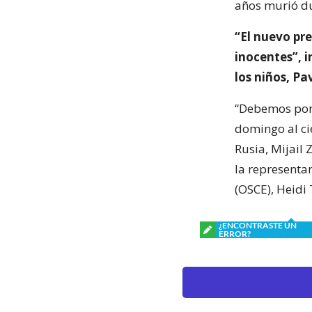
años murió du
“El nuevo pr
inocentes”, i
los niños, Pa
“Debemos pone
domingo al ci
Rusia, Mijail
la representa
(OSCE), Heidi 
¿ENCONTRASTE UN
ERROR?