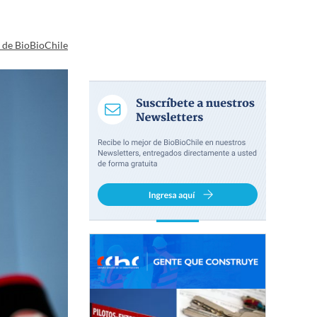
a de BioBioChile