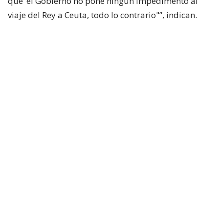
que ‘el Gobierno no pone ningún impedimento al
viaje del Rey a Ceuta, todo lo contrario"”, indican.
“Asimismo, señalan que no se ha producido
‘ninguna recomendación ni ninguna directriz
expresa’ para que el Monarca no acuda a la ciudad
autónoma”, añaden.
El rey español sostuvo una reunión con el presidente
de Ceuta, Juan Jesús Vivas, durante el pasado jueves,
donde comprometió una visita en el mediano plazo.
El Rey recibe en audiencia a Juan Jesús
Vivas Lara, presidente de la Ciudad
Autónoma de Ceuta, en el Palacio de
Marivent.