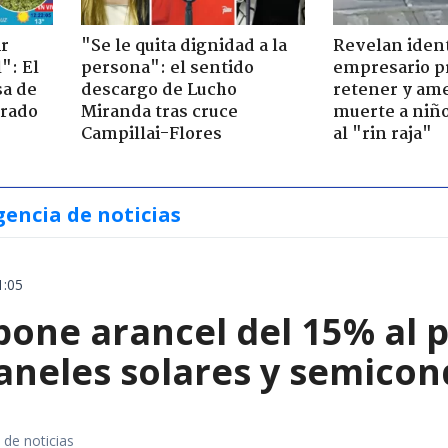
ir
"Se le quita dignidad a la
Revelan iden
": El
persona": el sentido
empresario p
sa de
descargo de Lucho
retener y am
trado
Miranda tras cruce
muerte a niño
Campillai-Flores
al "rin raja"
gencia de noticias
1:05
ne arancel del 15% al pol
paneles solares y semico
 de noticias