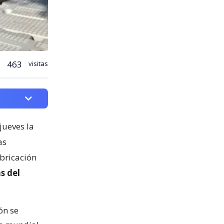
463
visitas
jueves la
as
abricación
s del
ón se