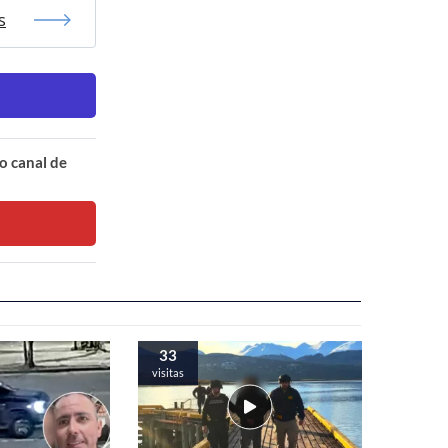
s
o canal de
33
visitas