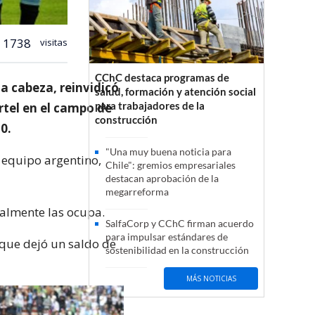
1738
visitas
CChC destaca programas de
la cabeza, reinvidicó
salud, formación y atención social
para trabajadores de la
rtel en el campo de
construcción
0.
"Una muy buena noticia para
l equipo argentino,
Chile": gremios empresariales
destacan aprobación de la
megarreforma
ualmente las ocupa.
SalfaCorp y CChC firman acuerdo
para impulsar estándares de
que dejó un saldo de
sostenibilidad en la construcción
MÁS NOTICIAS