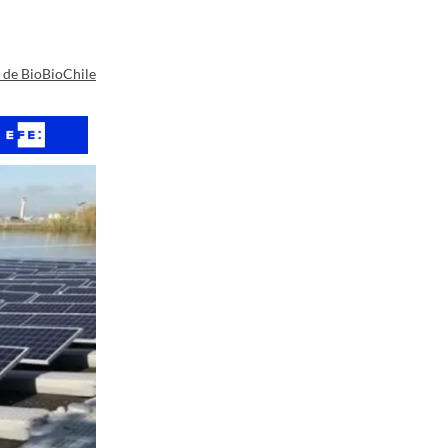
a de BioBioChile