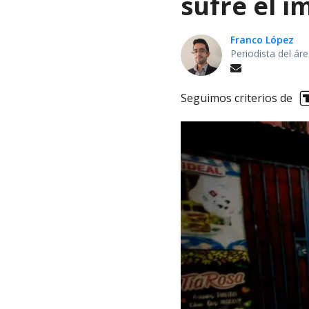
sufre el i
Franco López
Periodista del á
Seguimos criterios de