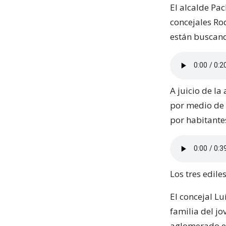
El alcalde Pac
concejales Rod
están buscand
A juicio de l
por medio de 
por habitante
Los tres edil
El concejal Lu
familia del jo
aglomerado en