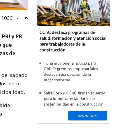
1033
visitas
CChC destaca programas de
 PRI y PR
salud, formación y atención social
para trabajadores de la
ó que
construcción
zas de
"Una muy buena noticia para
Chile": gremios empresariales
a del sábado
destacan aprobación de la
megarreforma
os, entre
icipalidad.
SalfaCorp y CChC firman acuerdo
para impulsar estándares de
sostenibilidad en la construcción
calde
la
MÁS NOTICIAS