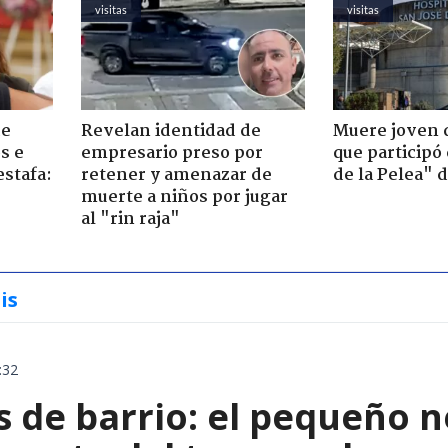
visitas
visitas
de
Revelan identidad de
Muere joven 
s e
empresario preso por
que participó
estafa:
retener y amenazar de
de la Pelea" 
muerte a niños por jugar
al "rin raja"
is
:32
 de barrio: el pequeño 