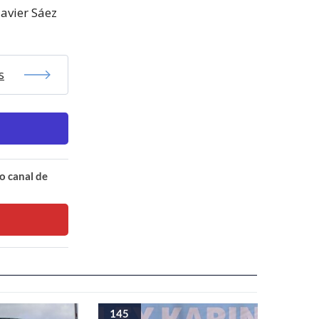
Javier Sáez
s
o canal de
145