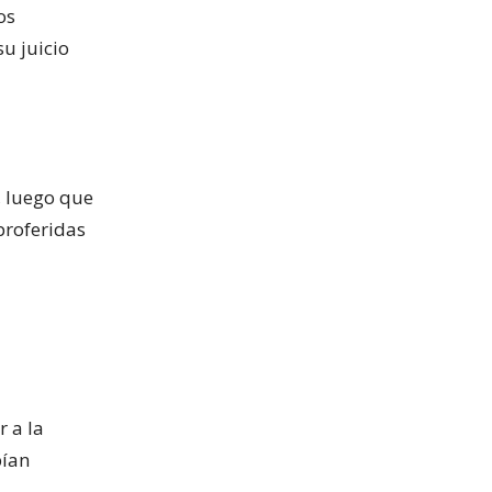
os
su juicio
, luego que
proferidas
r a la
bían