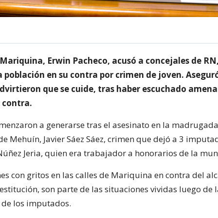
e Mariquina, Erwin Pacheco, acusó a concejales de RN,
la población en su contra por crimen de joven. Asegur
advirtieron que se cuide, tras haber escuchado amena
 contra.
menzaron a generarse tras el asesinato en la madrugad
de Mehuín, Javier Sáez Sáez, crimen que dejó a 3 imputad
 Núñez Jeria, quien era trabajador a honorarios de la mun
s con gritos en las calles de Mariquina en contra del al
stitución, son parte de las situaciones vividas luego de 
 de los imputados.