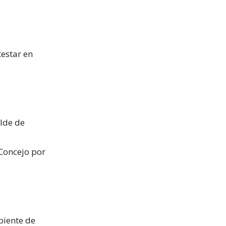
testar en
alde de
Concejo por
mbiente de