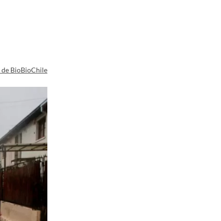
a de BioBioChile