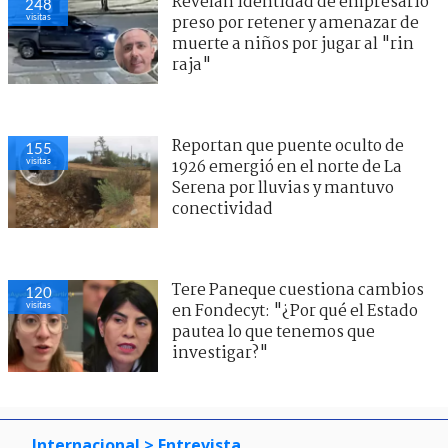
Revelan identidad de empresario
248
visitas
preso por retener y amenazar de
muerte a niños por jugar al "rin
raja"
Reportan que puente oculto de
155
visitas
1926 emergió en el norte de La
Serena por lluvias y mantuvo
conectividad
Tere Paneque cuestiona cambios
120
visitas
en Fondecyt: "¿Por qué el Estado
pautea lo que tenemos que
investigar?"
Internacional
> Entrevista