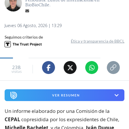
Periodista. Editor de Internacional en
BioBioChile.
Jueves 06 Agosto, 2026 | 13:29
Seguimos criterios de
Ética y transparencia de BBCL
238
visitas
VER RESUMEN
Un informe elaborado por una Comisión de la
CEPAL
copresidida por los expresidentes de Chile,
Michelle Bachelet
, y de Colombia,
Iván Duque
,