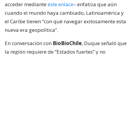
acceder mediante
este enlace
– enfatiza que aún
cuando el mundo haya cambiado, Latinoamérica y
el Caribe tienen “con qué navegar exitosamente esta
nueva era geopolítica”.
En conversación con
BioBioChile
, Duque señaló que
la región requiere de “Estados fuertes” y no
“caudillos populistas”, indicando que la Comisión
sugiere prescindir de alineaciones rígidas respecto
a potencias como Estados Unidos o China.
-Usualmente se menciona a Chile como uno de
los países más estables de la región. ¿Qué rol
podría jugar en esta nueva etapa geopolítica?
Yo creo que Chile tiene un papel muy importante
para jugar en prácticamente todos los asuntos que