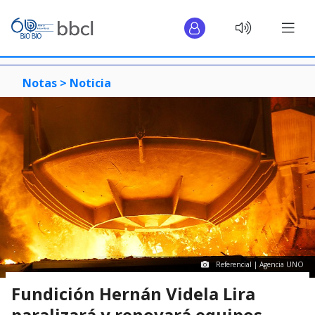
Notas >
Noticia
Referencial | Agencia UNO
Fundición Hernán Videla Lira
paralizará y renovará equipos