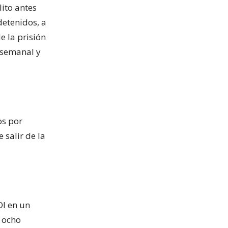
lito antes
detenidos, a
e la prisión
a semanal y
os por
 salir de la
DI en un
e ocho