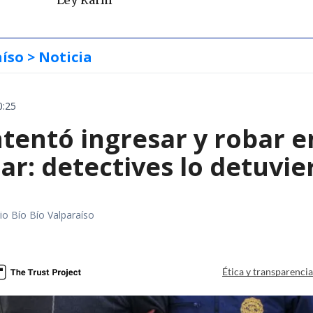
Ley Karin
aíso
> Noticia
0:25
entó ingresar y robar en
ar: detectives lo detuvie
io Bío Bío Valparaíso
a
Ética y transparenci