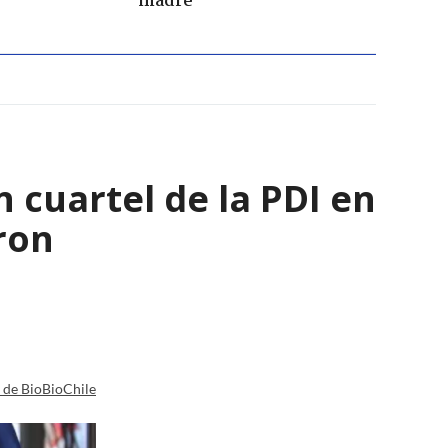
madre
 cuartel de la PDI en
ron
a de BioBioChile