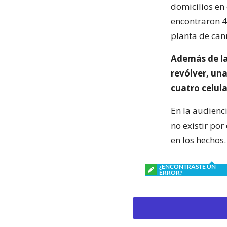
domicilios en
encontraron 4
planta de can
Además de la
revólver, una
cuatro celula
En la audienci
no existir po
en los hechos.
¿ENCONTRASTE UN
ERROR?