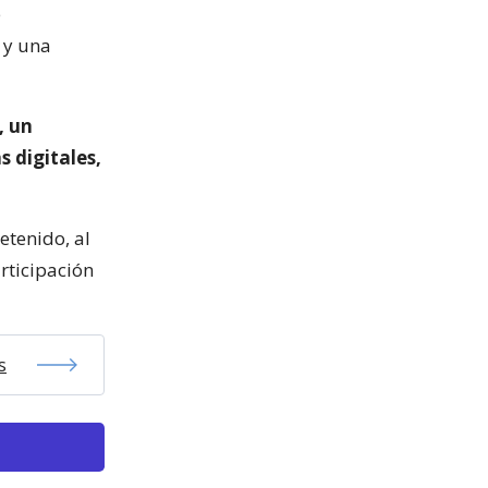
e
 y una
, un
 digitales,
etenido, al
rticipación
s