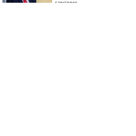
sanciones
La Casa Blanca afirmó que la medida busca reducir
la dependencia de proveedores extranjeros de
materiales estratégicos, fortalecer la capacidad
manufacturera estadounidense y garantizar el
abastecimiento para industrias vinculadas a la
energía y las tecnologías avanzadas.
La medida quedó plasmada en una proclamación
presidencial difundida por la Casa Blanca, que se
basa en una investigación del Departamento de
Comercio realizada bajo la Sección 232 de la Ley de
Expansión Comercial de 1962.
El documento concluye que las importaciones de