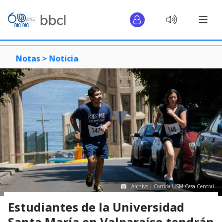
Notas >
Noticia
Archivo | Corrida USM Casa Central
Estudiantes de la Universidad
Santa María en Valparaíso tendrán