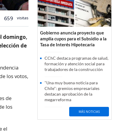
659
visitas
Gobierno anuncia proyecto que
el domingo,
amplía cupos para el Subsidio a la
Tasa de Interés Hipotecaria
elección de
CChC destaca programas de salud,
formación y atención social para
endencia
trabajadores de la construcción
de los votos,
"Una muy buena noticia para
Chile": gremios empresariales
destacan aprobación de la
nes de
megarreforma
de los
MÁS NOTICIAS
e el