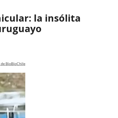
ular: la insólita
 uruguayo
a de BioBioChile