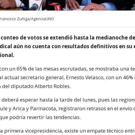
 Francisco Zuñiga/AgenciaUNO
l conteo de votos se extendió hasta la medianoche d
dical aún no cuenta con resultados definitivos en su 
ional.
con un 65% de las mesas escrutadas, se mostraba una t
l actual secretario general, Ernesto Velasco, con un 46% 
 del diputado Alberto Robles.
e deberá esperar hasta la tarde del lunes, pues las regio
le y Arica y Parinacota, registraron retrasos en el envío 
ue podría revertir las tendencias.
la primera vicepresidencia, existe un empate técnico entr