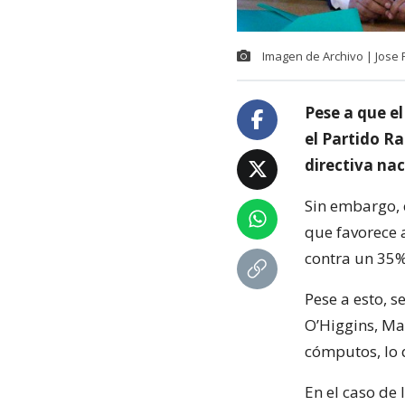
Imagen de Archivo | Jose
Pese a que e
el Partido Ra
directiva nac
Sin embargo, 
que favorece a
contra un 35%
Pese a esto, s
O’Higgins, Mau
cómputos, lo q
En el caso de 