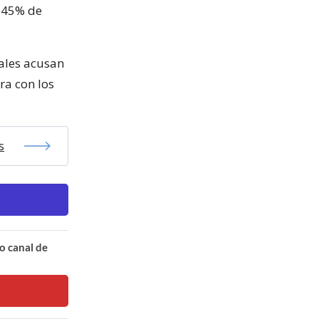
n 45% de
ales acusan
ra con los
s
o canal de