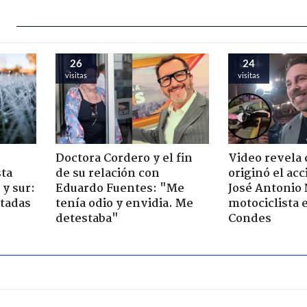
26
24
visitas
visitas
Doctora Cordero y el fin
Video revela
sta
de su relación con
originó el ac
y sur:
Eduardo Fuentes: "Me
José Antonio
ctadas
tenía odio y envidia. Me
motociclista 
detestaba"
Condes