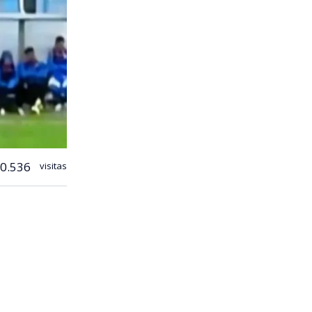
0.536
visitas
 fútbol
del Parque