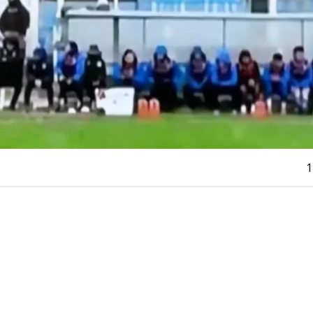
1
VER RESUMEN
ituación se vivió este sábado en la
Segunda División del
 cual generó un accidente automovilístico a las afueras 
ntevideo.