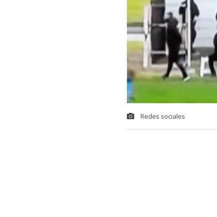
Redes sociales
Una insólita s
uruguayo,
la
ANCAP, en Mo