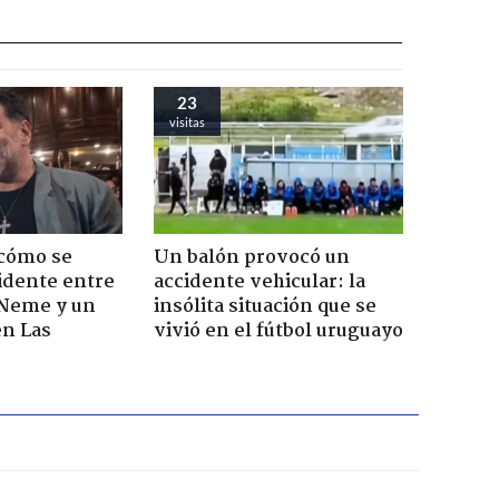
23
visitas
 cómo se
Un balón provocó un
cidente entre
accidente vehicular: la
 Neme y un
insólita situación que se
en Las
vivió en el fútbol uruguayo