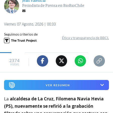
Jean Valencia
Periodista de Prensa en BioBioChile
Viernes 07 Agosto, 2026 | 00:33
Seguimos criterios de
Ética y transparencia de BBCL
2374
visitas
VER RESUMEN
La
alcaldesa de La Cruz, Filomena Navia Hevia
(PS), nuevamente se refirió a la grabación