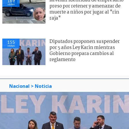
Revelan identidad de empresario
169
visitas
preso por retener y amenazar de
muerte a niños por jugar al "rin
raja"
Diputados proponen suspender
155
visitas
por 5 años Ley Karin mientras
Gobierno prepara cambios al
reglamento
Nacional
> Noticia