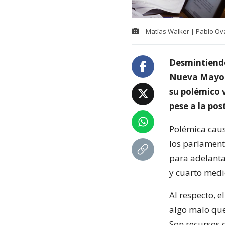
Matías Walker | Pablo Ov
Desmintiendo
Nueva Mayorí
su polémico 
pese a la pos
Polémica caus
los parlament
para adelanta
y cuarto medi
Al respecto, 
algo malo que
Son recursos 