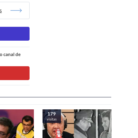
s
o canal de
179
visitas