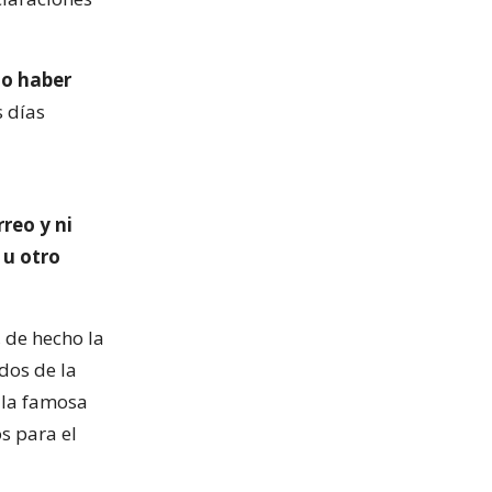
no haber
 días
reo y ni
 u otro
 de hecho la
dos de la
 la famosa
s para el