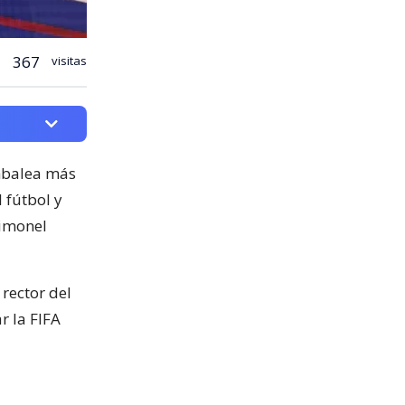
367
visitas
ambalea más
 fútbol y
timonel
rector del
r la FIFA