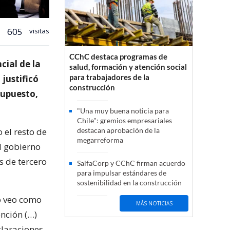
605
visitas
CChC destaca programas de
cial de la
salud, formación y atención social
para trabajadores de la
justificó
construcción
supuesto,
"Una muy buena noticia para
Chile": gremios empresariales
 el resto de
destacan aprobación de la
megarreforma
l gobierno
s de tercero
SalfaCorp y CChC firman acuerdo
para impulsar estándares de
sostenibilidad en la construcción
o veo como
MÁS NOTICIAS
nción (…)
claraciones