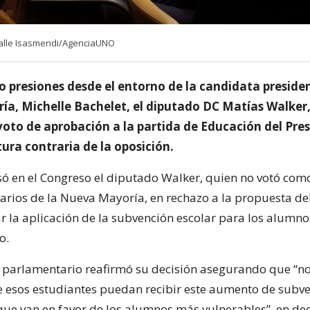
alle Isasmendi/AgenciaUNO
 presiones desde el entorno de la candidata presiden
a, Michelle Bachelet, el diputado DC Matías Walker, 
voto de aprobación a la partida de Educación del Pre
tura contraria de la oposición.
ó en el Congreso el diputado Walker, quien no votó como
arios de la Nueva Mayoría, en rechazo a la propuesta de
r la aplicación de la subvención escolar para los alumno
o.
el parlamentario reafirmó su decisión asegurando que “n
 esos estudiantes puedan recibir este aumento de subve
que van en favor de los alumnos más vulnerables”, en de