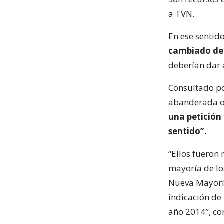
a TVN.
En ese sentid
cambiado de 
deberían dar
Consultado po
abanderada of
una petición
sentido”.
“Ellos fueron
mayoría de lo
Nueva Mayoría
indicación de
año 2014″, co