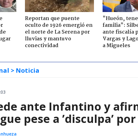
e
Reportan que puente
"Hueón, ten
or
oculto de 1926 emergió en
familia": Silb
 de
el norte de La Serena por
ante fiscalía 
jugar
lluvias y mantuvo
Vargas y Lag
conectividad
a Migueles
nal
> Noticia
:03
de ante Infantino y afir
gue pese a ’disculpa’ por
Sanhueza