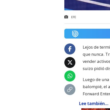
EFE
Lejos de term
que nunca. Tra
vender activo
suizo pidió d
Luego de una 
balompié, el a
Forward Enter
Lee también...