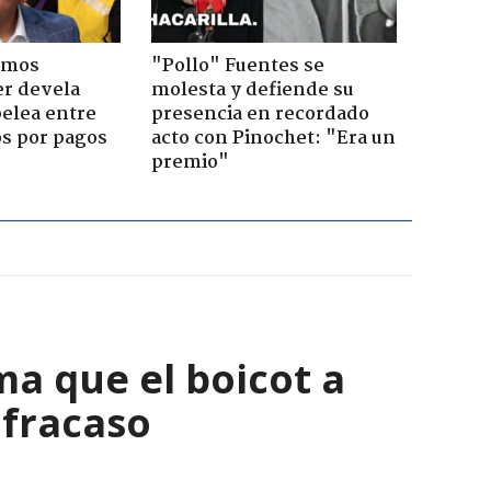
emos
"Pollo" Fuentes se
er devela
molesta y defiende su
pelea entre
presencia en recordado
os por pagos
acto con Pinochet: "Era un
premio"
ma que el boicot a
 fracaso