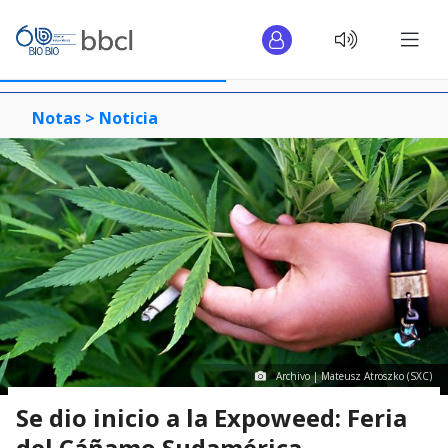
Notas >
Noticia
Archivo | Mateusz Atroszko (SXC)
Se dio inicio a la Expoweed: Feria
del Cáñamo Sudamérica