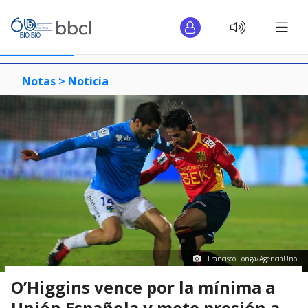
Notas >
Noticia
Francisco Longa/AgenciaUno
O’Higgins vence por la mínima a
Unión Española y mete presión a