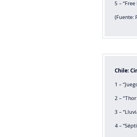
5 – “Fre
(Fuente: 
Chile: C
1 – “Jueg
2 – “Thor
3 – “Lluv
4 – “Sép