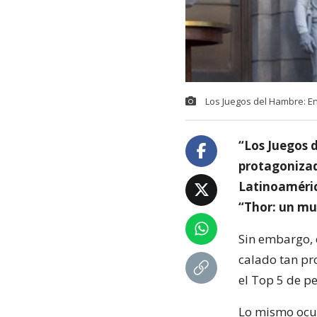
Los Juegos del Hambre: En
“Los Juegos 
protagonizad
Latinoaméric
“Thor: un mu
Sin embargo, 
calado tan pro
el Top 5 de pe
Lo mismo ocur