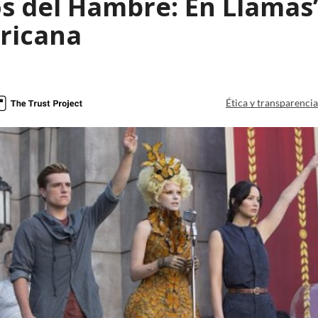
s del Hambre: En Llamas”
ricana
Ética y transparenci