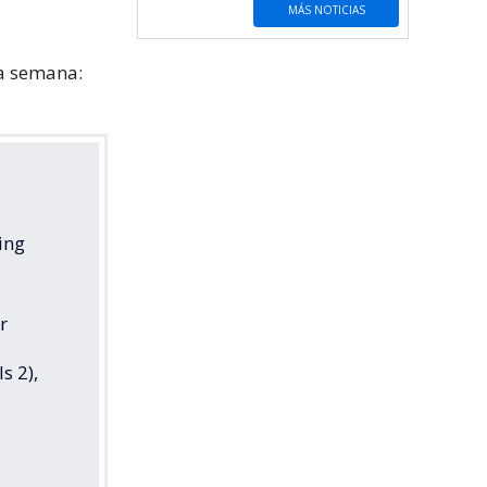
MÁS NOTICIAS
ta semana:
ing
r
s 2),