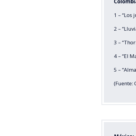
Colombi
1 – “Los 
2 – “Lluv
3 – “Thor
4 – “El 
5 – “Alm
(Fuente: