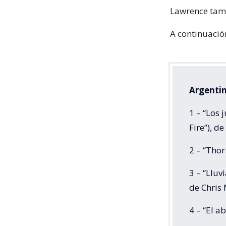
Lawrence tamp
A continuación
Argentin
1 – “Los
Fire”), d
2 – “Thor
3 – “Lluv
de Chris 
4 – “El a