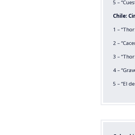
5 – “Cues
Chile: C
1 – “Tho
2 – “Cac
3 – “Tho
4 – “Grav
5 – “El d