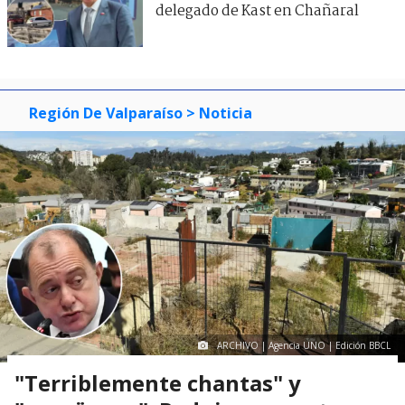
delegado de Kast en Chañaral
Región De Valparaíso
> Noticia
ARCHIVO | Agencia UNO | Edición BBCL
"Terriblemente chantas" y