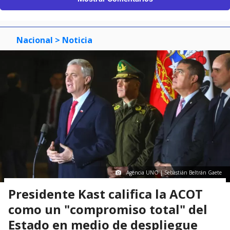
Nacional
> Noticia
Agencia UNO | Sebastián Beltrán Gaete
Presidente Kast califica la ACOT
como un "compromiso total" del
Estado en medio de despliegue