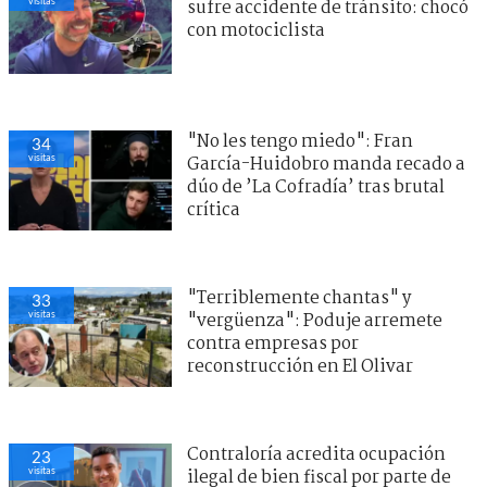
visitas
sufre accidente de tránsito: chocó
con motociclista
"No les tengo miedo": Fran
34
visitas
García-Huidobro manda recado a
dúo de ’La Cofradía’ tras brutal
crítica
"Terriblemente chantas" y
33
visitas
"vergüenza": Poduje arremete
contra empresas por
reconstrucción en El Olivar
Contraloría acredita ocupación
23
visitas
ilegal de bien fiscal por parte de