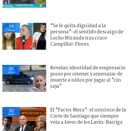
"Se le quita dignidad a la
39
visitas
persona": el sentido descargo de
Lucho Miranda tras cruce
Campillai-Flores
Revelan identidad de empresario
36
visitas
preso por retener y amenazar de
muerte a niños por jugar al "rin
raja"
El "Factor Mera": el ministro de la
30
visitas
Corte de Santiago que siempre
vota a favor de los Lavín-Barriga