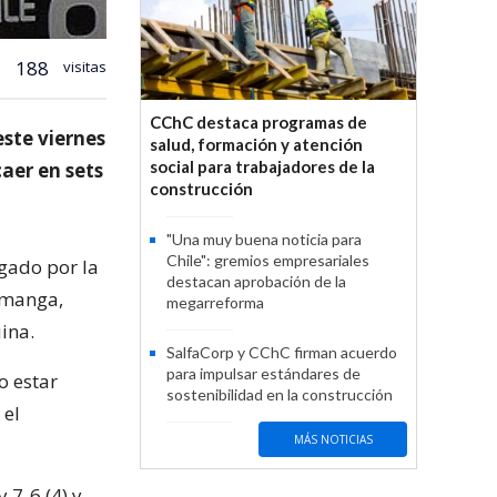
188
visitas
CChC destaca programas de
este viernes
salud, formación y atención
social para trabajadores de la
caer en sets
construcción
"Una muy buena noticia para
Chile": gremios empresariales
gado por la
destacan aprobación de la
a manga,
megarreforma
ina.
SalfaCorp y CChC firman acuerdo
para impulsar estándares de
o estar
sostenibilidad en la construcción
 el
MÁS NOTICIAS
 7-6 (4) y