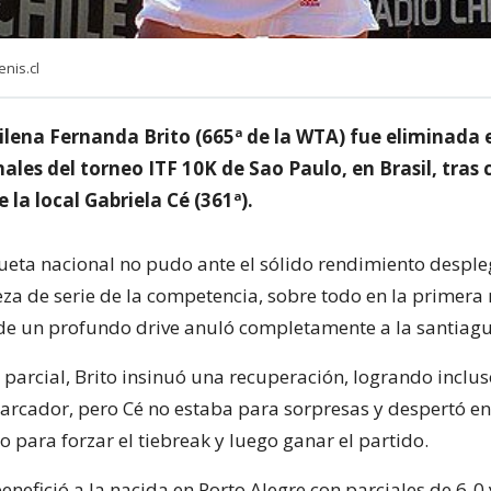
nis.cl
ilena Fernanda Brito (665ª de la WTA) fue eliminada 
nales del torneo ITF 10K de Sao Paulo, en Brasil, tras 
 la local Gabriela Cé (361ª).
ueta nacional no pudo ante el sólido rendimiento desple
eza de serie de la competencia, sobre todo en la primer
de un profundo drive anuló completamente a la santiagu
 parcial, Brito insinuó una recuperación, logrando inclus
marcador, pero Cé no estaba para sorpresas y despertó en
 para forzar el tiebreak y luego ganar el partido.
nefició a la nacida en Porto Alegre con parciales de 6-0 y