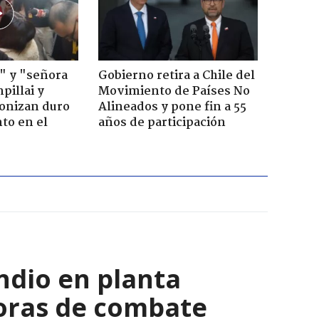
" y "señora
Gobierno retira a Chile del
pillai y
Movimiento de Países No
gonizan duro
Alineados y pone fin a 55
to en el
años de participación
ndio en planta
horas de combate