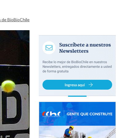
a de BioBioChile