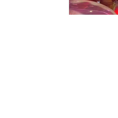
ARCHIVO | Lucas Aguayo 
Cerca de las 
controlar el
g
ubicada en la
alrededor de 
30 compañías 