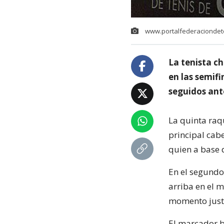
www.portalfederaciondete
La tenista ch
en las semifi
seguidos ante
La quinta raq
principal cab
quien a base 
En el segundo
arriba en el 
momento justo
El marcador be