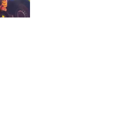
1906
visitas
cura logró
nimex
,
o comenzó
os de más de