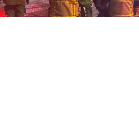
/ Agencia UNO
VER RESUMEN
24 horas desde su inicio, el Cuerpo de Bomberos de Quili
igantesco incendio declarado en la empresa química Pa
 comuna de Quilicura, Región Metropolitana. El siniestr
las 21:00 del martes y movilizó a cerca de 300 voluntari
de Bomberos de la capital.