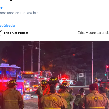
ez
r nocturno en BioBioChile.
epúlveda
Ética y transparenci