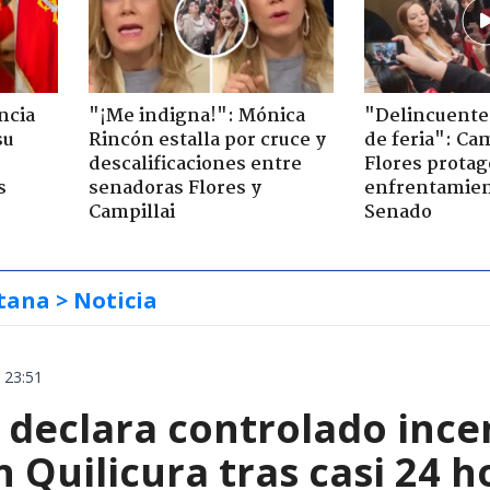
ncia
"¡Me indigna!": Mónica
"Delincuente
su
Rincón estalla por cruce y
de feria": Cam
descalificaciones entre
Flores prota
s
senadoras Flores y
enfrentamien
Campillai
Senado
tana
> Noticia
 23:51
declara controlado ince
 Quilicura tras casi 24 