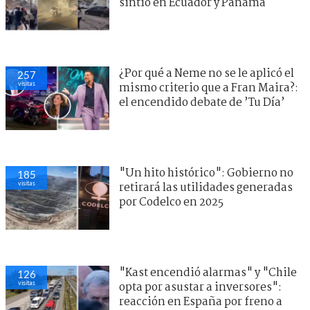
sintió en Ecuador y Panamá
¿Por qué a Neme no se le aplicó el
257
visitas
mismo criterio que a Fran Maira?:
el encendido debate de ’Tu Día’
"Un hito histórico": Gobierno no
185
visitas
retirará las utilidades generadas
por Codelco en 2025
"Kast encendió alarmas" y "Chile
126
visitas
opta por asustar a inversores":
reacción en España por freno a