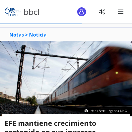
Notas >
Noticia
Hans Scott | Agencia UNO
EFE mantiene crecimiento
sostenido en sus ingresos