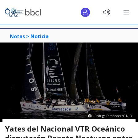
Notas >
Noticia
Rodrigo Fernández/C.N.O.
Yates del Nacional VTR Oceánico
disputarán Regata Nocturna entre