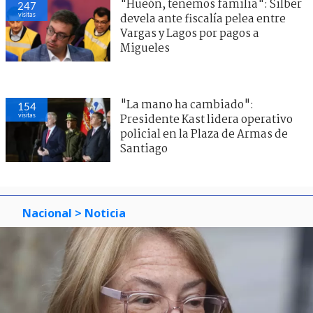
"Hueón, tenemos familia": Silber
247
visitas
devela ante fiscalía pelea entre
Vargas y Lagos por pagos a
Migueles
"La mano ha cambiado":
154
visitas
Presidente Kast lidera operativo
policial en la Plaza de Armas de
Santiago
Nacional
> Noticia