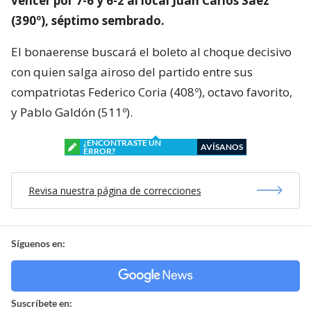
vencer por 7-6 y 6-2 al local Juan Carlos Sáez
(390º), séptimo sembrado.
El bonaerense buscará el boleto al choque decisivo
con quien salga airoso del partido entre sus
compatriotas Federico Coria (408º), octavo favorito,
y Pablo Galdón (511º).
¿ENCONTRASTE UN
AVÍSANOS
ERROR?
Revisa nuestra página de correcciones
Síguenos en:
Suscríbete en: