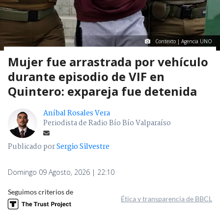
Contexto | Agencia UNO
Mujer fue arrastrada por vehículo
durante episodio de VIF en
Quintero: expareja fue detenida
Aníbal Rosales Vera
Periodista de Radio Bío Bío Valparaíso
Publicado por
Sergio Silvestre
Domingo 09 Agosto, 2026 | 22:10
Seguimos criterios de
Ética y transparencia de BBCL