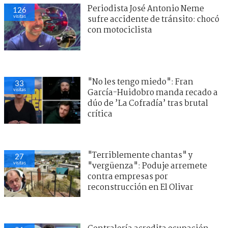
Periodista José Antonio Neme
126
visitas
sufre accidente de tránsito: chocó
con motociclista
"No les tengo miedo": Fran
33
visitas
García-Huidobro manda recado a
dúo de ’La Cofradía’ tras brutal
crítica
"Terriblemente chantas" y
27
visitas
"vergüenza": Poduje arremete
contra empresas por
reconstrucción en El Olivar