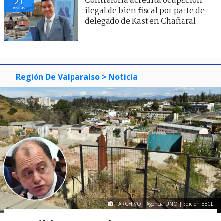
Contraloría acredita ocupación
21
visitas
ilegal de bien fiscal por parte de
delegado de Kast en Chañaral
Región De Valparaíso
> Noticia
ARCHIVO | Agencia UNO | Edición BBCL