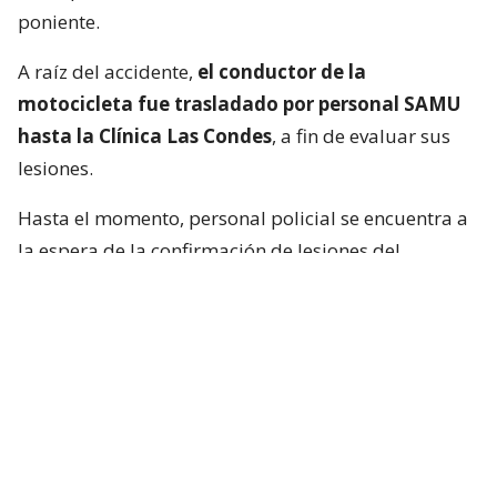
poniente.
A raíz del accidente,
el conductor de la
motocicleta fue trasladado por personal SAMU
hasta la Clínica Las Condes
, a fin de evaluar sus
lesiones.
Hasta el momento, personal policial se encuentra a
la espera de la confirmación de lesiones del
conductor de la motocicleta, así como las
instrucciones de fiscalía.
Francisca García-Huidobro habló con
el periodista
En medio del programa de Chilevisión,
Francisca
García-Huidobro mencionó que habló