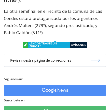
(1.189º).
La otra semifinal en el recinto de la comuna de Las
Condes estará protagonizada por los argentinos
Andrés Molteni (279º), segundo preclasificado, y
Pablo Galdón (511º).
¿ENCONTRASTE UN
AVÍSANOS
ERROR?
Revisa nuestra página de correcciones
Síguenos en:
Suscríbete en: