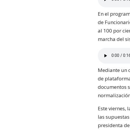
En el program
de Funcionario
al 100 por cie
marcha del si
Mediante un 
de plataforma 
documentos so
normalización
Este viernes,
las supuestas 
presidenta de