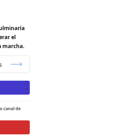
culminaría
rar el
en marcha.
s
o canal de