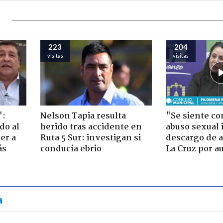
223
204
visitas
visitas
":
Nelson Tapia resulta
"Se siente co
do al
herido tras accidente en
abuso sexual i
er a
Ruta 5 Sur: investigan si
descargo de a
ás
conducía ebrio
La Cruz por au
a