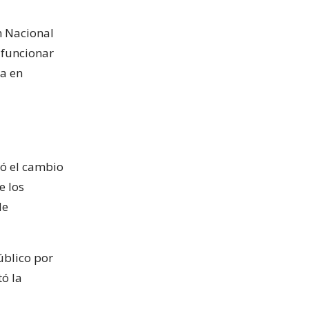
n Nacional
e funcionar
ta en
ó el cambio
e los
de
úblico por
tó la