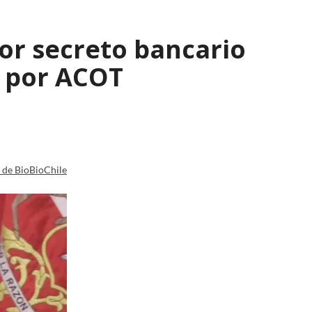
 por secreto bancario
n por ACOT
a de BioBioChile