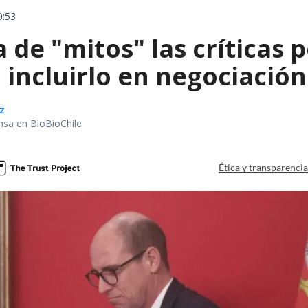
0:53
a de "mitos" las críticas
 incluirlo en negociació
z
nsa en BioBioChile
Ética y transparenci