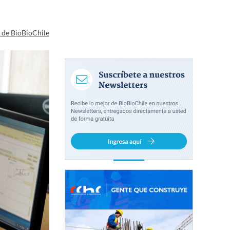
a de BioBioChile