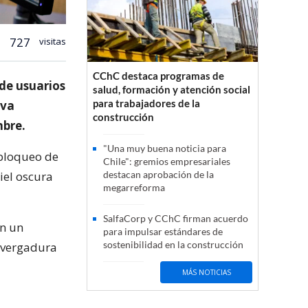
727
visitas
CChC destaca programas de
 de usuarios
salud, formación y atención social
para trabajadores de la
eva
construcción
mbre.
"Una muy buena noticia para
 bloqueo de
Chile": gremios empresariales
iel oscura
destacan aprobación de la
megarreforma
SalfaCorp y CChC firman acuerdo
en un
para impulsar estándares de
sostenibilidad en la construcción
nvergadura
MÁS NOTICIAS