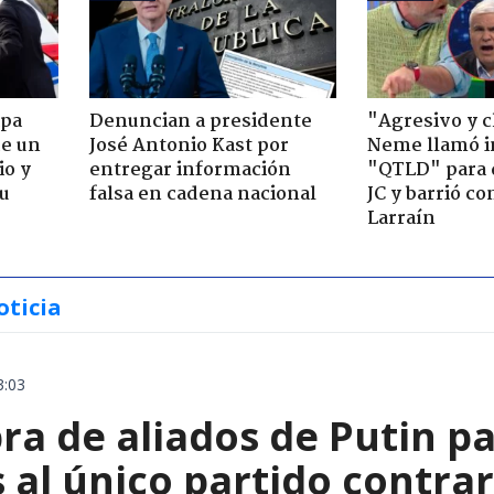
apa
Denuncian a presidente
"Agresivo y c
de un
José Antonio Kast por
Neme llamó i
io y
entregar información
"QTLD" para 
su
falsa en cadena nacional
JC y barrió co
Larraín
oticia
3:03
a de aliados de Putin par
 al único partido contrar