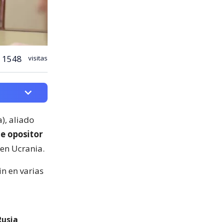
1548
visitas
), aliado
te opositor
en Ucrania.
in en varias
Rusia