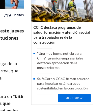
719
visitas
CChC destaca programas de
 este jueves
salud, formación y atención social
para trabajadores de la
ituciones
construcción
"Una muy buena noticia para
Chile": gremios empresariales
ega de la
destacan aprobación de la
megarreforma
forma, que
a
SalfaCorp y CChC firman acuerdo
para impulsar estándares de
sostenibilidad en la construcción
tará en
“una
MÁS NOTICIAS
s que
ad en los