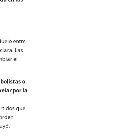
duelo entre
clara. Las
mbiar el
tbolistas o
elar por la
.
artidos que
 orden
luyó.