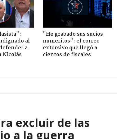
lasista":
"He grabado sus sucios
ndignado al
numeritos": el correo
defender a
extorsivo que llegó a
n Nicolás
cientos de fiscales
a excluir de las
io a la guerra