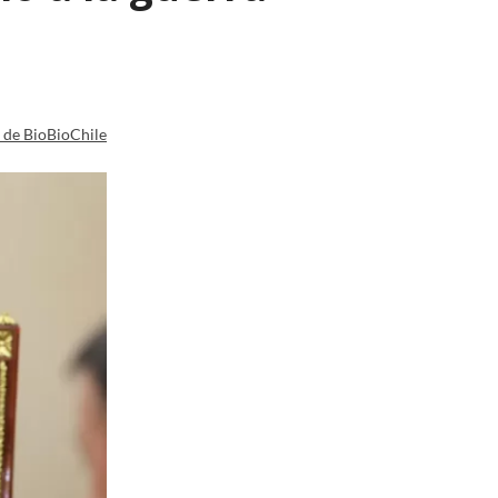
a de BioBioChile