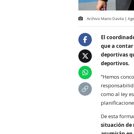
Archivo Mario Davila | A
El coordinado
que a contar 
deportivas qu
deportivos.
“Hemos concor
responsabilid
como al ley e
planificacione
De esta forma
situación de 
asumirán en 