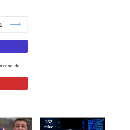
s
o canal de
133
visitas