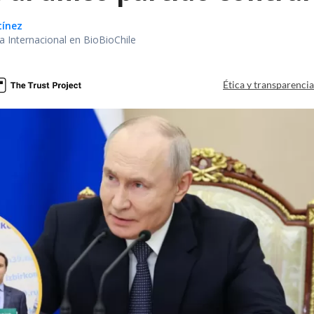
tínez
ea Internacional en BioBioChile
Ética y transparenci