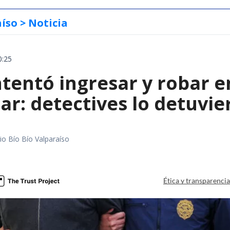
aíso
> Noticia
0:25
entó ingresar y robar en
ar: detectives lo detuvie
io Bío Bío Valparaíso
a
Ética y transparenci