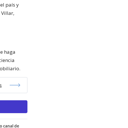
el país y
Villar,
se haga
ciencia
obiliario.
s
o canal de