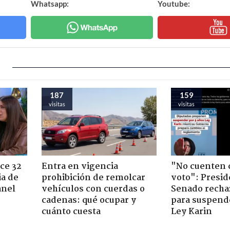
Whatsapp:
Youtube:
187
159
visitas
visitas
ce 32
Entra en vigencia
"No cuenten 
ia de
prohibición de remolcar
voto": Presid
anel
vehículos con cuerdas o
Senado recha
cadenas: qué ocupar y
para suspende
cuánto cuesta
Ley Karin