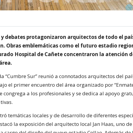
 y debates protagonizaron arquitectos de todo el paí
n. Obras emblemáticas como el futuro estadio region
urado Hospital de Cañete concentraron la atención d
área.
 “Cumbre Sur” reunió a connotados arquitectos del paí
ajo el primer encuentro del área organizado por “Enmate
e congrega a los profesionales y se dedica al apoyo grat
tivas.
tró temáticas locales y de desarrollo de diferentes espec
stacó la exposición del arquitecto local Jan Haas, uno de
 a cargo del diseño del nuevo estadio Collao. Además de 