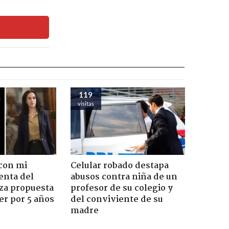
119
visitas
con mi
Celular robado destapa
enta del
abusos contra niña de un
za propuesta
profesor de su colegio y
r por 5 años
del conviviente de su
madre