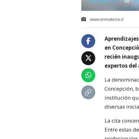
www.enmateria.cl
Aprendizajes
en Concepció
recién inaug
expertos del 
La denominada
Concepción, b
institución qu
diversas inicia
La cita concen
Entre estas de
profesionales