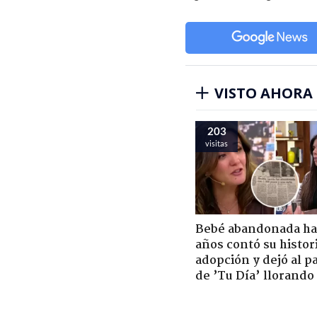
VISTO AHORA
203
visitas
Bebé abandonada ha
años contó su histor
adopción y dejó al p
de ’Tu Día’ llorando