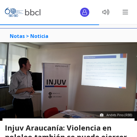
Notas >
Noticia
Andrés Pino (RBB)
Injuv Araucanía: Violencia en
pololeo también se puede ejercer