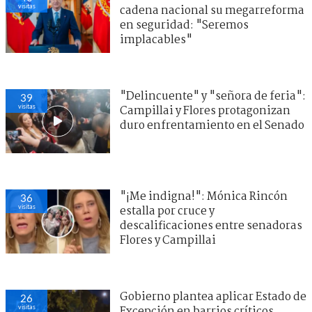
visitas
cadena nacional su megarreforma
en seguridad: "Seremos
implacables"
"Delincuente" y "señora de feria":
39
visitas
Campillai y Flores protagonizan
duro enfrentamiento en el Senado
"¡Me indigna!": Mónica Rincón
36
visitas
estalla por cruce y
descalificaciones entre senadoras
Flores y Campillai
Gobierno plantea aplicar Estado de
26
visitas
Excepción en barrios críticos