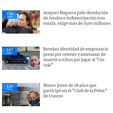
Amparo Noguera pide devolución
240
visitas
de fondos e indemnización tras
estafa: exige más de $500 millones
Revelan identidad de empresario
147
visitas
preso por retener y amenazar de
muerte a niños por jugar al "rin
raja"
Muere joven de 28 años que
128
visitas
participó en el "Club de la Pelea"
de Osorno