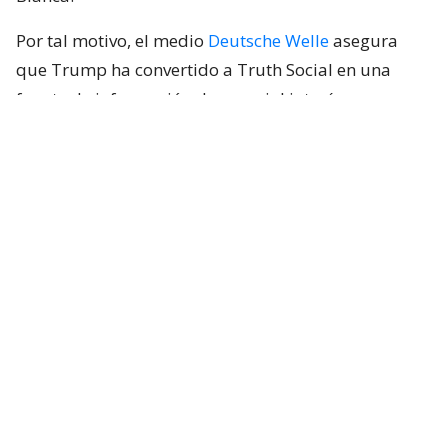
Por tal motivo, el medio
Deutsche Welle
asegura
que Trump ha convertido a Truth Social en una
fuente de información de especial interés para
bolsas, empresas, inversores e instituciones
financieras, pues
puede hacer que los valores de
mercado se desplomen o se disparen al instante.
Lee también...
¿Por qué los modelos de IA se
están escapando para hacer
ciberataques?
La nueva cuenta VIP de Truth Social