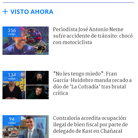
VISTO AHORA
Periodista José Antonio Neme
316
visitas
sufre accidente de tránsito: chocó
con motociclista
"No les tengo miedo": Fran
134
visitas
García-Huidobro manda recado a
dúo de ’La Cofradía’ tras brutal
crítica
Contraloría acredita ocupación
94
visitas
ilegal de bien fiscal por parte de
delegado de Kast en Chañaral